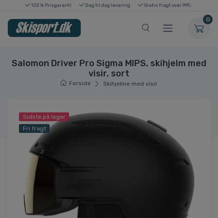
103 % Prisgaranti
Dag til dag levering
Gratis fragt over 999,-
0
Salomon Driver Pro Sigma MIPS, skihjelm med
visir, sort
Forside
Skihjelme med visir
Sidste på lager
Fri fragt