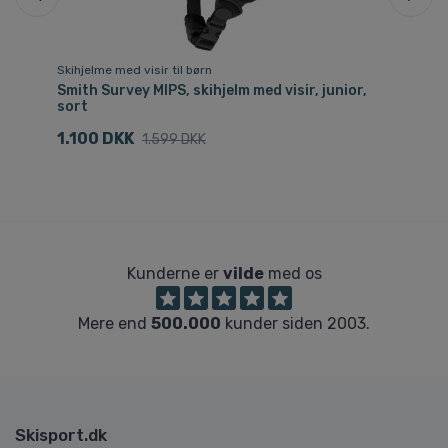
Skihjelme med visir til børn
Ski
Smith Survey MIPS, skihjelm med visir, junior,
Sm
sort
hv
1.100 DKK
1
1.599 DKK
Kunderne er
vilde
med os
Mere end
500.000
kunder siden 2003.
Skisport.dk