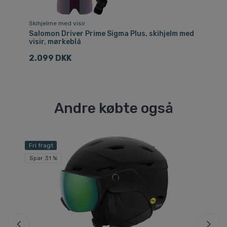
Skihjelme med visir
Sk
Salomon Driver Prime Sigma Plus, skihjelm med
Sa
visir, mørkeblå
me
2.099 DKK
2
Andre købte også
Fri fragt
Fri
Spar 31 %
Sp