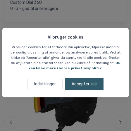
Custom Dial 360
OTG - god til brillebrugere
Vi bruger cookies
Vi bruger cookies for at forbedre din oplevelse, tilpasse indhold,
personlig tilpasning af annoncer og analysere vores trafik. Ved at
Lignende varer
klikke på "Accepter alle" giver du samtykke til alle cookies. Ønsker
du at justere dine præferencer, kan du klikke på "Indstillinger".
Du
kan læse mere i vores privatlivspolitik.
Fri fragt
Fri
Indstillinger
Accepter alle