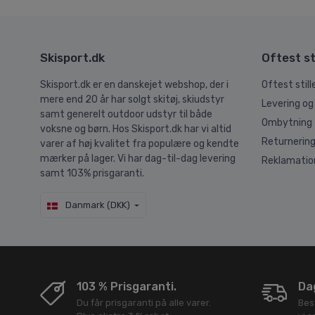
Skisport.dk
Oftest st
Skisport.dk er en danskejet webshop, der i
Oftest stil
mere end 20 år har solgt skitøj, skiudstyr
Levering og
samt generelt outdoor udstyr til både
Ombytning
voksne og børn. Hos Skisport.dk har vi altid
Returnerin
varer af høj kvalitet fra populære og kendte
mærker på lager. Vi har dag-til-dag levering
Reklamatio
samt 103% prisgaranti.
Danmark (DKK)
103 % Prisgaranti.
Dag
Du får prisgaranti på alle varer.
Bes