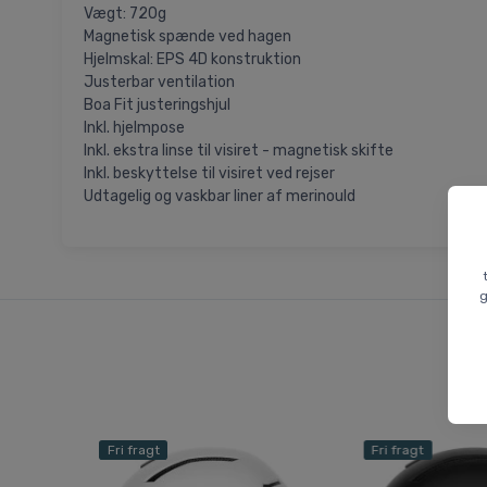
Vægt: 720g
Magnetisk spænde ved hagen
Hjelmskal: EPS 4D konstruktion
Justerbar ventilation
Boa Fit justeringshjul
Inkl. hjelmpose
Inkl. ekstra linse til visiret - magnetisk skifte
Inkl. beskyttelse til visiret ved rejser
Udtagelig og vaskbar liner af merinould
g
Fri fragt
Fri fragt