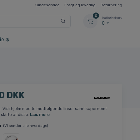
Kundeservice
Fragt og levering
Returnering
0
Indkøbskurv
0
ie ❄️
0 DKK
. Visirhjelm med to medfølgende linser samt supernemt
skifte af disse.
Læs mere
r
(Vi sender alle hverdage)