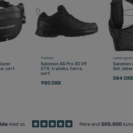
Trailsko
Løberygsæ
lazer
Salomon XA Pro 3D V9
Salomon A
e, sort
GTX, trailsko, herre,
Set, løbe
sort
584 DK
980 DKK
ilde
med os
Mere end
500.000
kund