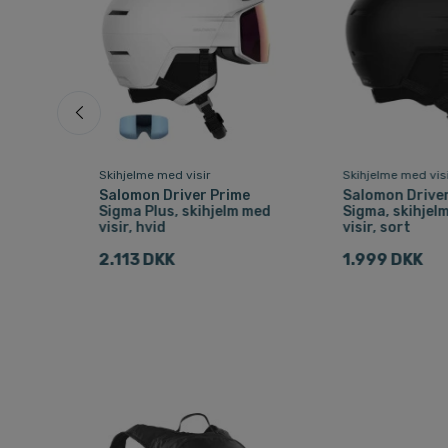
Skihjelme med visir
Skihjelme med vis
Salomon Driver Prime
Salomon Driver
elm
Sigma Plus, skihjelm med
Sigma, skihjel
visir, hvid
visir, sort
2.113 DKK
1.999 DKK