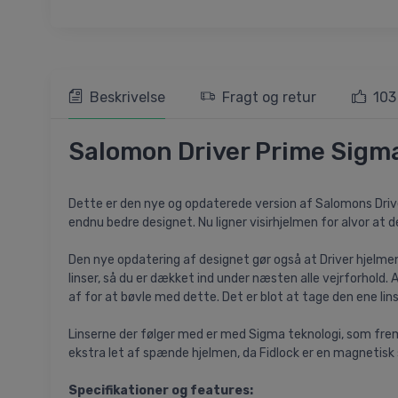
Beskrivelse
Fragt og retur
103
Salomon Driver Prime Sigma 
Dette er den nye og opdaterede version af Salomons Driver v
endnu bedre designet. Nu ligner visirhjelmen for alvor at de
Den nye opdatering af designet gør også at Driver hjelmen nu
linser, så du er dækket ind under næsten alle vejrforhold. 
af for at bøvle med dette. Det er blot at tage den ene li
Linserne der følger med er med Sigma teknologi, som fremhæ
ekstra let af spænde hjelmen, da Fidlock er en magnetisk
Specifikationer og features: