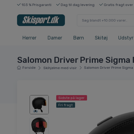
103 % Prisgaranti
Dag til dag levering
Gratis fragt over
Herrer
Damer
Børn
Skitøj
Udstyr
Salomon Driver Prime Sigma Pl
Forside
Salomon Driver Prime Sigma P
Skihjelme med visir
Sidste på lager
Fri fragt