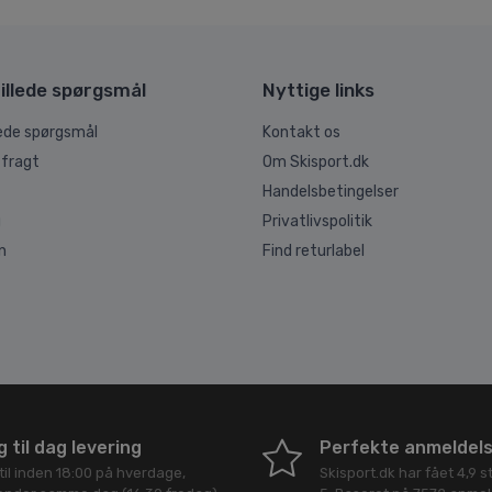
illede spørgsmål
Nyttige links
lede spørgsmål
Kontakt os
 fragt
Om Skisport.dk
Handelsbetingelser
g
Privatlivspolitik
n
Find returlabel
 til dag levering
Perfekte anmeldel
til inden 18:00 på hverdage,
Skisport.dk
har fået
4,9
st