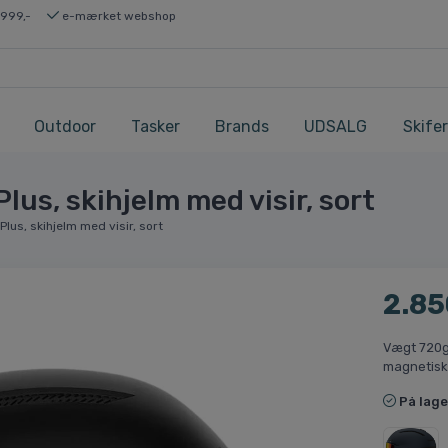
 999,-
e-mærket webshop
Outdoor
Tasker
Brands
UDSALG
Skifer
us, skihjelm med visir, sort
lus, skihjelm med visir, sort
2.85
Vægt 720g
magnetisk 
På lage