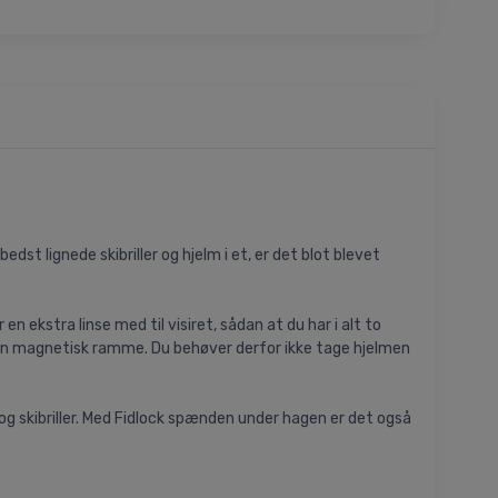
st lignede skibriller og hjelm i et, er det blot blevet
n ekstra linse med til visiret, sådan at du har i alt to
 af en magnetisk ramme. Du behøver derfor ikke tage hjelmen
og skibriller. Med Fidlock spænden under hagen er det også