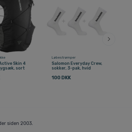
kke
Løbestrømper
Vand
ctive Skin 4
Salomon Everyday Crew,
Sal
rygsæk, sort
sokker, 3-pak, hvid
GTX
bru
K
100 DKK
1.0
er siden 2003.