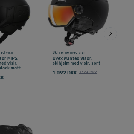
ed visir
Skihjelme med visir
Skih
tor MIPS,
Uvex Wanted Visor,
Uve
ed visir,
skihjelm med visir, sort
skih
black matt
1.092 DKK
1.0
1.136 DKK
KK
Fri f