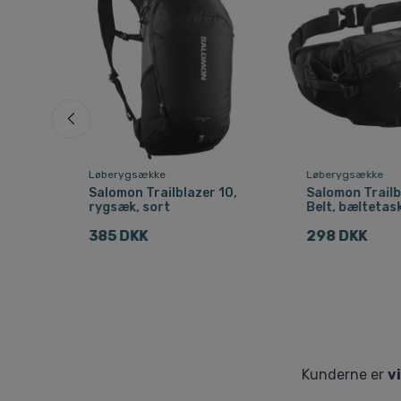
Løberygsække
Løberygsække
9,
Salomon Trailblazer 10,
Salomon Trailb
rygsæk, sort
Belt, bæltetask
385 DKK
298 DKK
Kunderne er
v