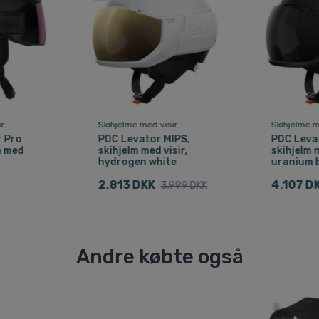
ir
Skihjelme med visir
Skihjelme m
 Pro
POC Levator MIPS,
POC Leva
m med
skihjelm med visir,
skihjelm m
hydrogen white
uranium 
2.813 DKK
4.107 D
3.999 DKK
Andre købte også