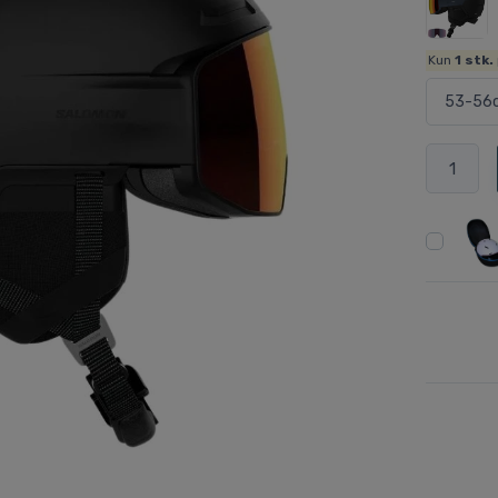
Kun
1
stk.