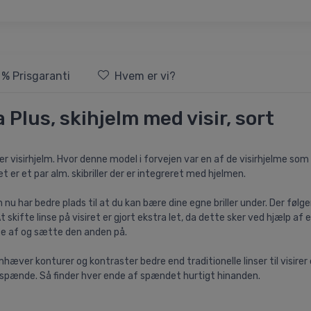
 % Prisgaranti
Hvem er vi?
Plus, skihjelm med visir, sort
isirhjelm. Hvor denne model i forvejen var en af de visirhjelme som bed
t er et par alm. skibriller der er integreret med hjelmen.
 har bedre plads til at du kan bære dine egne briller under. Der følger e
At skifte linse på visiret er gjort ekstra let, da dette sker ved hjælp
nse af og sætte den anden på.
ver konturer og kontraster bedre end traditionelle linser til visirer 
 spænde. Så finder hver ende af spændet hurtigt hinanden.