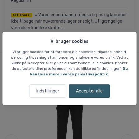
Regular fit
= Varen er permanent nedsat i pris og kommer
SLUTSALG
ikke tilbage, når nuværende lager er solgt. Utilgængelige
størrelser kan ikke skaffes.
Vi bruger cookies
Vi bruger cookies for at forbedre din oplevelse, tilpasse indhold,
personlig tilpasning af annoncer og analysere vores trafik. Ved at
klikke på "Accepter alle" giver du samtykke til alle cookies. Ønsker
du at justere dine præferencer, kan du klikke på "Indstillinger".
Du
Lignende varer
kan læse mere i vores privatlivspolitik.
Indstillinger
Accepter alle
Fri
Spar 30 %