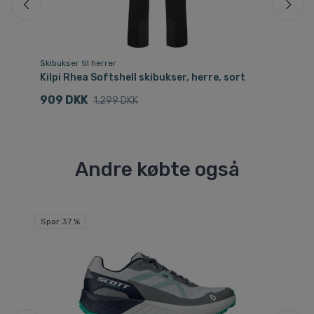
Skibukser til herrer
Ski
Kilpi Rhea Softshell skibukser, herre, sort
He
909 DKK
9
1.299 DKK
Andre købte også
Spar 37 %