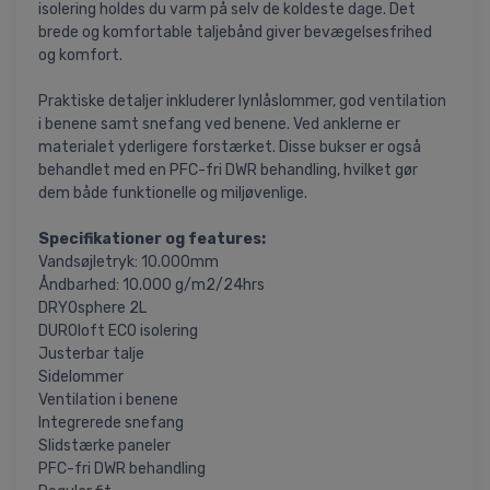
isolering holdes du varm på selv de koldeste dage. Det
brede og komfortable taljebånd giver bevægelsesfrihed
og komfort.
Praktiske detaljer inkluderer lynlåslommer, god ventilation
i benene samt snefang ved benene. Ved anklerne er
materialet yderligere forstærket. Disse bukser er også
behandlet med en PFC-fri DWR behandling, hvilket gør
dem både funktionelle og miljøvenlige.
Specifikationer og features:
Vandsøjletryk: 10.000mm
Åndbarhed: 10.000 g/m2/24hrs
DRYOsphere 2L
DUROloft ECO isolering
Justerbar talje
Sidelommer
Ventilation i benene
Integrerede snefang
Slidstærke paneler
PFC-fri DWR behandling