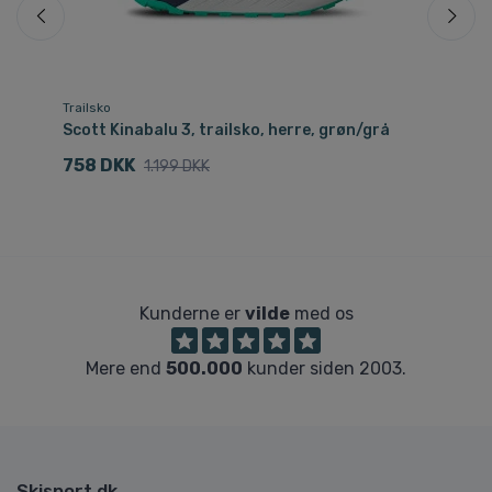
Trailsko
Tra
øn
Scott Kinabalu 3, trailsko, herre, grøn/grå
Sc
758 DKK
8
1.199 DKK
Kunderne er
vilde
med os
Mere end
500.000
kunder siden 2003.
Skisport.dk