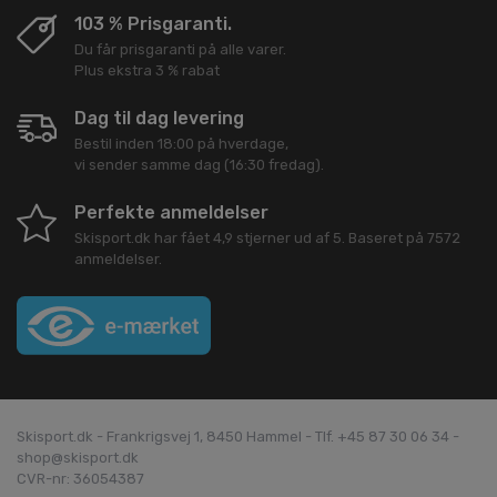
103 % Prisgaranti.
Du får prisgaranti på alle varer.
Plus ekstra 3 % rabat
Dag til dag levering
Bestil inden 18:00 på hverdage,
vi sender samme dag (16:30 fredag).
Perfekte anmeldelser
Skisport.dk
har fået
4,9
stjerner ud af
5
. Baseret på
7572
anmeldelser.
Skisport.dk - Frankrigsvej 1, 8450 Hammel - Tlf. +45 87 30 06 34 -
shop@skisport.dk
CVR-nr: 36054387