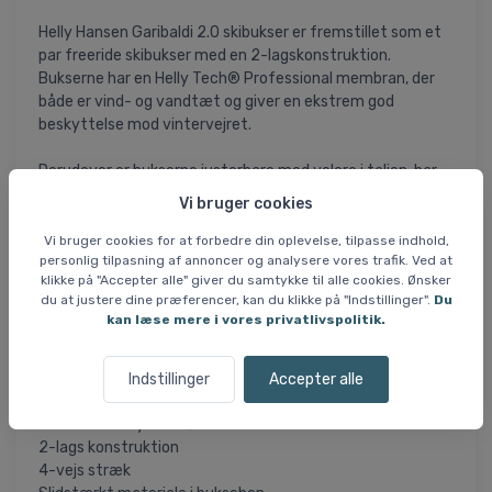
Helly Hansen Garibaldi 2.0 skibukser er fremstillet som et
par freeride skibukser med en 2-lagskonstruktion.
Bukserne har en Helly Tech® Professional membran, der
både er vind- og vandtæt og giver en ekstrem god
beskyttelse mod vintervejret.
Derudover er bukserne justerbare med velcro i taljen, har
vandtætte YKK-lynlåse, store praktiske lommer og
Vi bruger cookies
tapede syninger der sikrer ekstra vandtæthed.
Vi bruger cookies for at forbedre din oplevelse, tilpasse indhold,
personlig tilpasning af annoncer og analysere vores trafik. Ved at
Garibaldi 2.0 er fremstillet i 4-vejs stræk, som giver den
klikke på "Accepter alle" giver du samtykke til alle cookies. Ønsker
optimale bevægelsesfrihed. De har ventilationslynlåse for
du at justere dine præferencer, kan du klikke på "Indstillinger".
Du
bedre at kunne regulere for temperaturen. I bunden af
kan læse mere i vores privatlivspolitik.
buksebenene er de forstærket med ekstra kraftigt stof.
Specifikationer og features:
Indstillinger
Accepter alle
Vandsøjletryk: 20.000 mm.
Membran: Helly Tech® Professional
2-lags konstruktion
4-vejs stræk