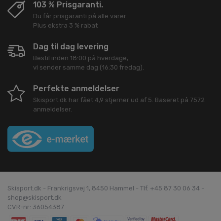
103 % Prisgaranti.
Du får prisgaranti på alle varer.
Plus ekstra 3 % rabat
Dag til dag levering
Bestil inden 18:00 på hverdage,
vi sender samme dag (16:30 fredag).
Perfekte anmeldelser
Skisport.dk
har fået
4,9
stjerner ud af
5
. Baseret på
7572
anmeldelser.
Skisport.dk - Frankrigsvej 1, 8450 Hammel - Tlf. +45 87 30 06 34 -
shop@skisport.dk
CVR-nr: 36054387