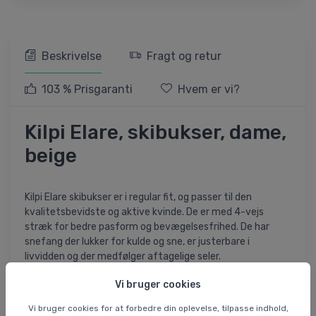
Beskrivelse
Fragt og retur
103 % Prisgaranti
Hvem er vi?
Kilpi Elare, skibukser, dame,
beige
Kilpi Elare skibukser er i regular fit, og passer til den
kvalitetsbevidste og aktive kvinde. De er med 4-vejs
stræk for bedre pasform og bevægelsesfrihed. De har
snefang der lukker for kulde og sne, er justerbare i
livvidden og der medfølger aftagelige seler.
Vi bruger cookies
Bukserne har en SIBERIUM STRETCH membran, som gør
dem vandtætte og åndbare, og syningerne er tapede for
Vi bruger cookies for at forbedre din oplevelse, tilpasse indhold,
at sikre optimal vandtæthed. Nederst på benene har de