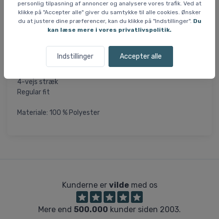
personlig tilpasning af annoncer og analysere vores trafik. Ved at
lynlåse og stoffet er forstærket.
klikke på "Accepter alle" giver du samtykke til alle cookies. Ønsker
du at justere dine præferencer, kan du klikke på "Indstillinger".
Du
Specifikationer og features:
kan læse mere i vores privatlivspolitik.
Vandsøjletryk: 10.000 mm
Åndbarhed: 10.000 g/m2/24h
Indstillinger
Accepter alle
Membran: SIBERIUM 2L Stretch
Tapede syninger
4-vejs stræk
Regular fit
Materiale: 100 % Polyester
Kunderne er
vilde
med os
Mere end
500.000
kunder siden 2003.