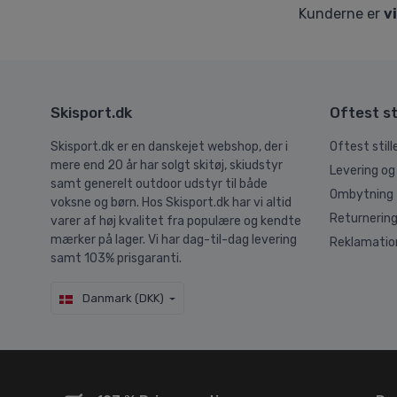
Kunderne er
v
Skisport.dk
Oftest st
Skisport.dk er en danskejet webshop, der i
Oftest stil
mere end 20 år har solgt skitøj, skiudstyr
Levering og
samt generelt outdoor udstyr til både
Ombytning
voksne og børn. Hos Skisport.dk har vi altid
Returnerin
varer af høj kvalitet fra populære og kendte
mærker på lager. Vi har dag-til-dag levering
Reklamatio
samt 103% prisgaranti.
Danmark (DKK)