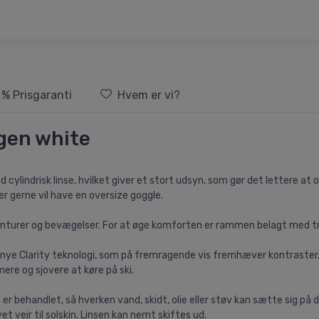
 % Prisgaranti
Hvem er vi?
ogen white
cylindrisk linse, hvilket giver et stort udsyn, som gør det lettere at o
er gerne vil have en oversize goggle.
 konturer og bevægelser. For at øge komforten er rammen belagt med tr
lt nye Clarity teknologi, som på fremragende vis fremhæver kontraster
re og sjovere at køre på ski.
n er behandlet, så hverken vand, skidt, olie eller støv kan sætte sig p
yet vejr til solskin. Linsen kan nemt skiftes ud.