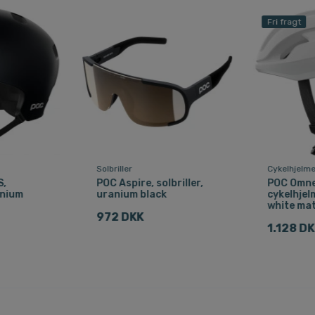
Fri fragt
Solbriller
Cykelhjelm
S,
POC Aspire, solbriller,
POC Omne 
anium
uranium black
cykelhjel
white ma
972 DKK
1.128 D