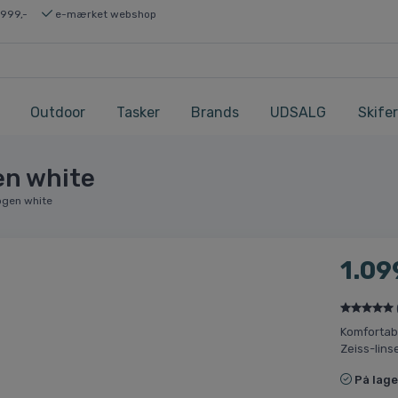
 999,-
e-mærket webshop
Outdoor
Tasker
Brands
UDSALG
Skifer
en white
rogen white
1.09
Komfortab
Zeiss-lins
På lage