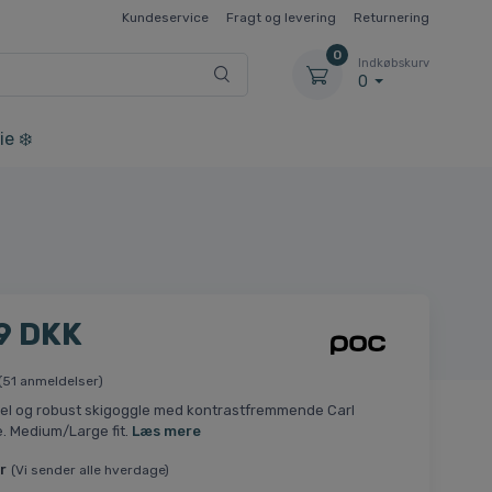
Kundeservice
Fragt og levering
Returnering
0
Indkøbskurv
0
ie ❄️
9 DKK
(51 anmeldelser)
el og robust skigoggle med kontrastfremmende Carl
e. Medium/Large fit.
Læs mere
r
(Vi sender alle hverdage)