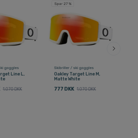
Fri f
Spar 27 %
Spar
 ski goggles
Skibriller / ski goggles
Skih
rget Line L,
Oakley Target Line M,
POC
ite
Matte White
ski
whi
K
777 DKK
1.070 DKK
1.070 DKK
1.1