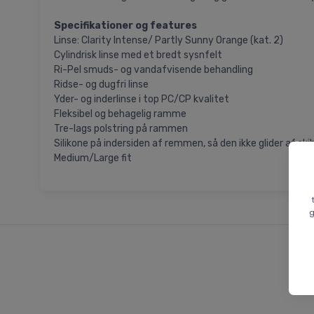
Specifikationer og features
Linse: Clarity Intense/ Partly Sunny Orange (kat. 2)
Cylindrisk linse med et bredt sysnfelt
Ri-Pel smuds- og vandafvisende behandling
Ridse- og dugfri linse
Yder- og inderlinse i top PC/CP kvalitet
Fleksibel og behagelig ramme
Tre-lags polstring på rammen
Silikone på indersiden af remmen, så den ikke glider af ski
Medium/Large fit
g