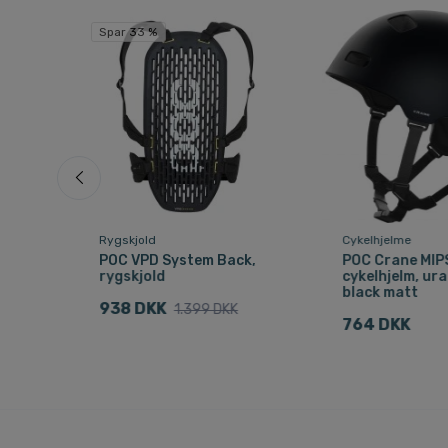
Spar 33 %
Rygskjold
Cykelhjelme
POC VPD System Back,
POC Crane MIP
rygskjold
cykelhjelm, ur
black matt
938 DKK
nge
1.399 DKK
764 DKK