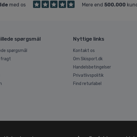
ilde
med os
Mere end
500.000
kund
illede spørgsmål
Nyttige links
lede spørgsmål
Kontakt os
 fragt
Om Skisport.dk
Handelsbetingelser
g
Privatlivspolitik
n
Find returlabel