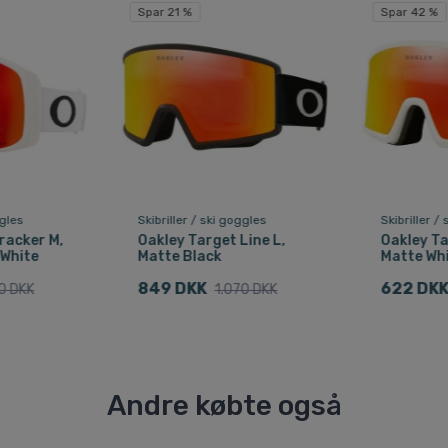
Spar 21 %
Spar 42 %
ggles
Skibriller / ski goggles
Skibriller /
racker M,
Oakley Target Line L,
Oakley Ta
 White
Matte Black
Matte Wh
849 DKK
622 DK
0 DKK
1.070 DKK
Andre købte også