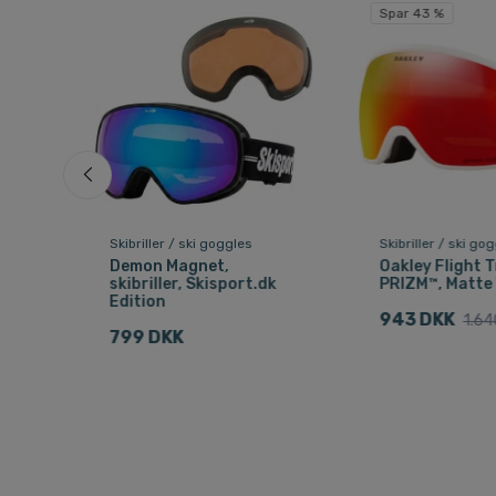
Spar 43 %
Skibriller / ski goggles
Skibriller / ski go
CV
Demon Magnet,
Oakley Flight T
skibriller, Skisport.dk
PRIZM™, Matte
Edition
943 DKK
1.64
799 DKK