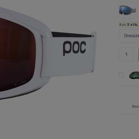
Kun
3
stk.
Bes