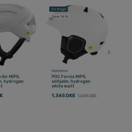
Fri fragt
Fri f
Spar 16 %
e
Skihjelme
Cyke
Air MIPS,
POC Fornix MIPS,
POC 
m, hydrogen
skihjelm, hydrogen
cyk
tt
white matt
whi
KK
1.345 DKK
1.5
1.599 DKK