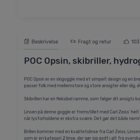
Beskrivelse
Fragt og retur
103
POC Opsin, skibriller, hydr
POC Opsin er en skigoggle med et simpelt design og en bred 
passer folk med mellemstore og store ansigter eller dig, d
Skibrillen har en fleksibel ramme, som følger dit ansigts
Linsen på denne goggle er fremstillet med Carl Zeiss' he
når lysforholdene er ekstra svære. Det gør det både nemme
Brillen kommer med en kvalitetslinse fra Carl Zeiss. Linse
som er en kategori 2 linse, der gør sig godt i alt fra oversk