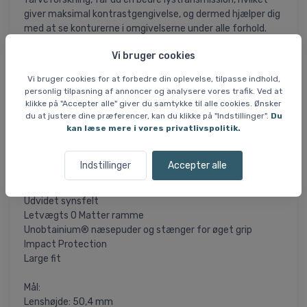
giver maksimal kontrastgengivelse, og dermed hjælper dig
med at se konturerne i omgivelserne under alle forhold.
Vi bruger cookies
Oakley Sphaera er udstyret med Unobtainium®-
næsepuder og -stænger, der øger grebet. Dette sikrer, at
Vi bruger cookies for at forbedre din oplevelse, tilpasse indhold,
dine briller bliver på plads, selv under intense aktiviteter.
personlig tilpasning af annoncer og analysere vores trafik. Ved at
Selve stellet er lavet ekstra holdbart, hvilket betyder at
klikke på "Accepter alle" giver du samtykke til alle cookies. Ønsker
hvis uheldet er ude kan brillerne holde til at blive tabt uden
du at justere dine præferencer, kan du klikke på "Indstillinger".
Du
nødvendigvis at blive beskadiget.
kan læse mere i vores privatlivspolitik.
Specifikationer og features:
Indstillinger
Accepter alle
Linse: PRIZM 24K Polarized
VLT: 11% (kat. 3)
Udvidet synsfelt
Letvægts O Matter ramme
Unobtainium® næsepuder og stænger for øget grip
Impact Protection
Large fit
Mål:
Lenshøjde: 50,4 mm