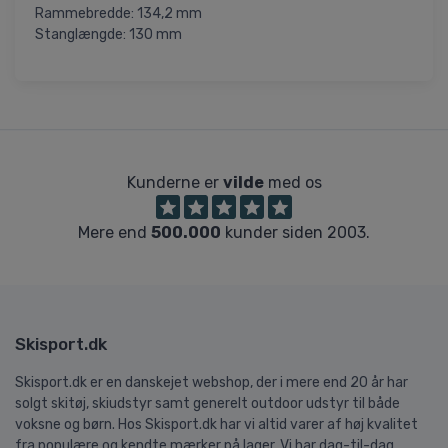
Rammebredde: 134,2 mm
Stanglængde: 130 mm
Kunderne er
vilde
med os
Mere end
500.000
kunder siden 2003.
Skisport.dk
Skisport.dk er en danskejet webshop, der i mere end 20 år har
solgt skitøj, skiudstyr samt generelt outdoor udstyr til både
voksne og børn. Hos Skisport.dk har vi altid varer af høj kvalitet
fra populære og kendte mærker på lager. Vi har dag-til-dag