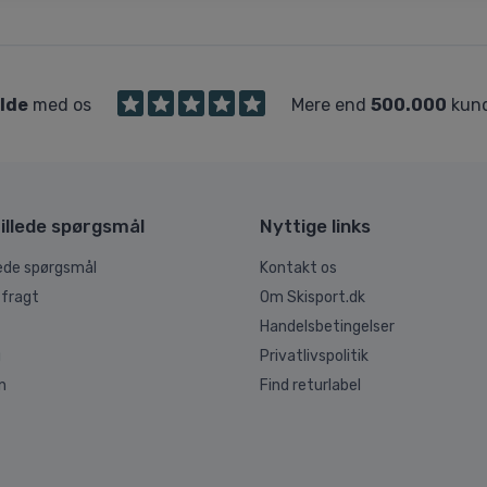
ilde
med os
Mere end
500.000
kund
illede spørgsmål
Nyttige links
lede spørgsmål
Kontakt os
 fragt
Om Skisport.dk
Handelsbetingelser
g
Privatlivspolitik
n
Find returlabel