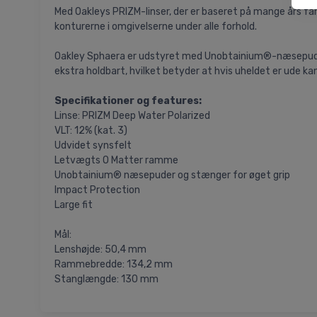
Med Oakleys PRIZM-linser, der er baseret på mange års fa
konturerne i omgivelserne under alle forhold.
Oakley Sphaera er udstyret med Unobtainium®-næsepuder og -
ekstra holdbart, hvilket betyder at hvis uheldet er ude kan
Specifikationer og features:
Linse: PRIZM Deep Water Polarized
VLT: 12% (kat. 3)
Udvidet synsfelt
Letvægts O Matter ramme
Unobtainium® næsepuder og stænger for øget grip
Impact Protection
Large fit
Mål:
Lenshøjde: 50,4 mm
Rammebredde: 134,2 mm
Stanglængde: 130 mm