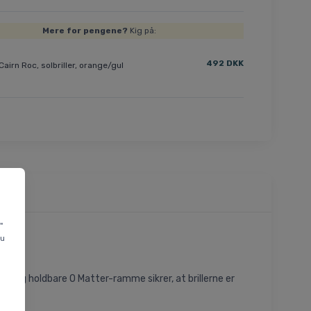
Mere for pengene?
Kig på:
492 DKK
Cairn Roc, solbriller, orange/gul
"
du
te og holdbare O Matter-ramme sikrer, at brillerne er