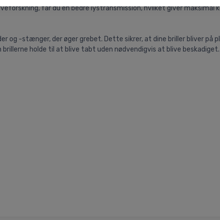
rveforskning, får du en bedre lystransmission, hvilket giver maksimal
stænger, der øger grebet. Dette sikrer, at dine briller bliver på plad
 brillerne holde til at blive tabt uden nødvendigvis at blive beskadiget.