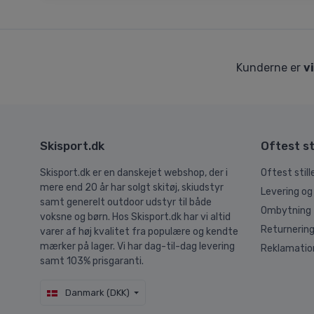
Kunderne er
v
Skisport.dk
Oftest st
Skisport.dk er en danskejet webshop, der i
Oftest stil
mere end 20 år har solgt skitøj, skiudstyr
Levering og
samt generelt outdoor udstyr til både
Ombytning
voksne og børn. Hos Skisport.dk har vi altid
Returnerin
varer af høj kvalitet fra populære og kendte
mærker på lager. Vi har dag-til-dag levering
Reklamatio
samt 103% prisgaranti.
Danmark (DKK)