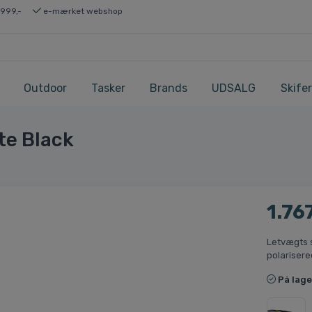
 999,-
e-mærket webshop
Outdoor
Tasker
Brands
UDSALG
Skifer
te Black
1.76
Letvægts 
polarisere
På lage