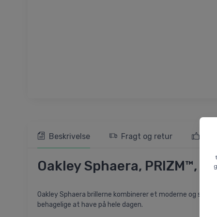
Beskrivelse
Fragt og retur
103
Oakley Sphaera, PRIZM™, Ma
g
Oakley Sphaera brillerne kombinerer et moderne og strømli
behagelige at have på hele dagen.