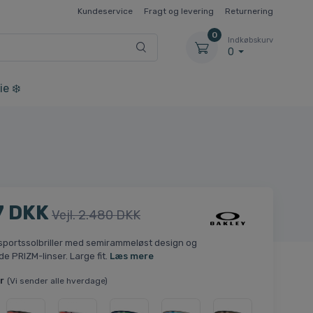
Kundeservice
Fragt og levering
Returnering
0
Indkøbskurv
0
ie ❄️
7 DKK
Vejl. 2.480 DKK
sportssolbriller med semirammeløst design og
de PRIZM-linser. Large fit.
Læs mere
r
(Vi sender alle hverdage)