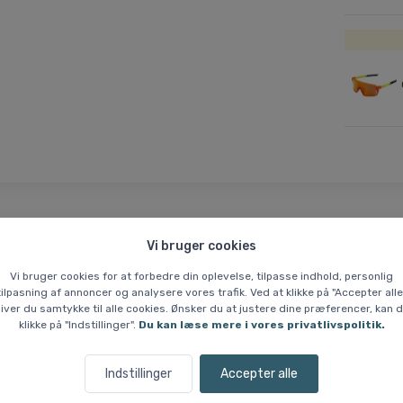
Vi bruger cookies
 % Prisgaranti
Hvem er vi?
Vi bruger cookies for at forbedre din oplevelse, tilpasse indhold, personlig
tilpasning af annoncer og analysere vores trafik. Ved at klikke på "Accepter alle
tte Black
iver du samtykke til alle cookies. Ønsker du at justere dine præferencer, kan 
klikke på "Indstillinger".
Du kan læse mere i vores privatlivspolitik.
net design med en udvidet synsfelt, der giver optimalt udsyn. Den let
Indstillinger
Accepter alle