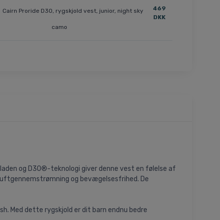
469
Cairn Proride D3O, rygskjold vest, junior, night sky
DKK
camo
-pladen og D3O®-teknologi giver denne vest en følelse af
get luftgennemstrømning og bevægelsesfrihed. De
h. Med dette rygskjold er dit barn endnu bedre