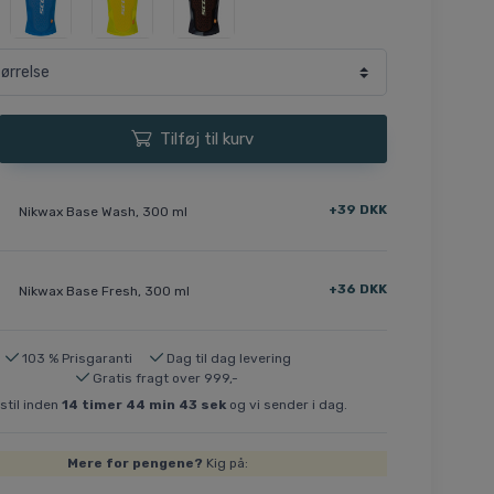
Tilføj til kurv
+39 DKK
Nikwax Base Wash, 300 ml
+36 DKK
Nikwax Base Fresh, 300 ml
103 % Prisgaranti
Dag til dag levering
Gratis fragt over 999,-
stil inden
14
timer
44
min
42
sek
og vi sender i dag.
Mere for pengene?
Kig på: