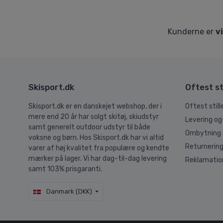
Kunderne er
v
Skisport.dk
Oftest st
Skisport.dk er en danskejet webshop, der i
Oftest stil
mere end 20 år har solgt skitøj, skiudstyr
Levering og
samt generelt outdoor udstyr til både
Ombytning
voksne og børn. Hos Skisport.dk har vi altid
Returnerin
varer af høj kvalitet fra populære og kendte
mærker på lager. Vi har dag-til-dag levering
Reklamatio
samt 103% prisgaranti.
Danmark (DKK)