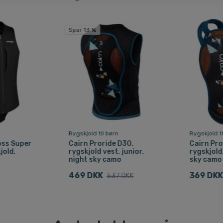
Spar 13 %
Rygskjold til børn
Rygskjold ti
oss Super
Cairn Proride D3O,
Cairn Pro
jold,
rygskjold vest, junior,
rygskjold,
night sky camo
sky camo
469 DKK
369 DKK
537 DKK