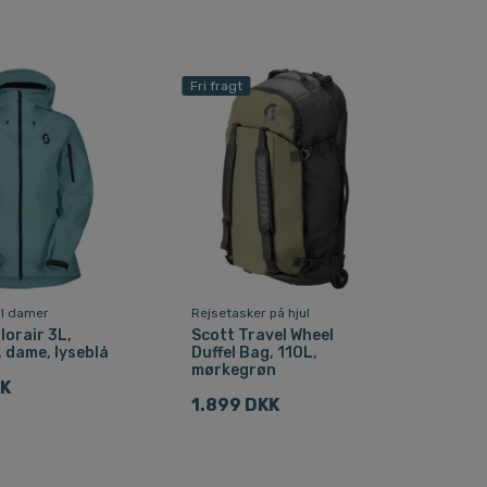
Fri fragt
til damer
Rejsetasker på hjul
lorair 3L,
Scott Travel Wheel
, dame, lyseblå
Duffel Bag, 110L,
mørkegrøn
KK
1.899 DKK