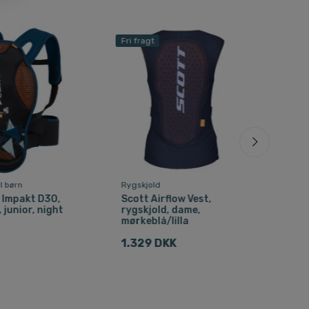
Fri fragt
Spar
l børn
Rygskjold
Rygs
 Impakt D3O,
Scott Airflow Vest,
Scot
 junior, night
rygskjold, dame,
rygs
mørkeblå/lilla
993
1.329 DKK