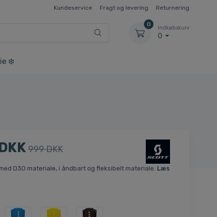
Kundeservice
Fragt og levering
Returnering
0
Indkøbskurv
0
ie ❄️
 DKK
999 DKK
med D3O materiale, i åndbart og fleksibelt materiale.
Læs