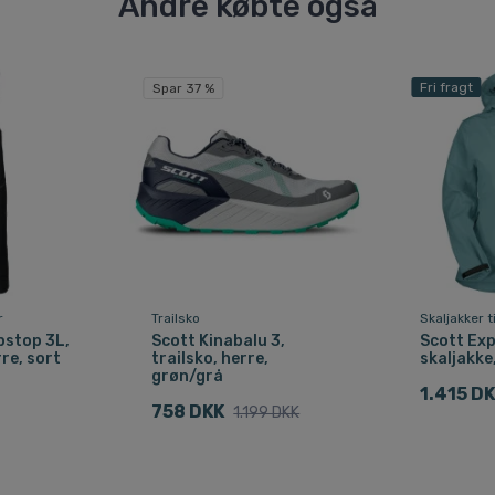
Andre købte også
Fri fragt
Spar 37 %
r
Trailsko
Skaljakker 
pstop 3L,
Scott Kinabalu 3,
Scott Exp
re, sort
trailsko, herre,
skaljakke
grøn/grå
1.415 D
758 DKK
1.199 DKK