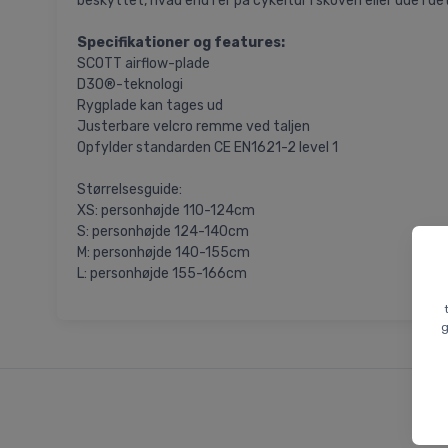
beskyttet, hvad end I er på cykeltur i skoven eller ude i 
Specifikationer og features:
SCOTT airflow-plade
D3O®-teknologi
Rygplade kan tages ud
Justerbare velcro remme ved taljen
Opfylder standarden CE EN1621-2 level 1
Størrelsesguide:
XS: personhøjde 110-124cm
S: personhøjde 124-140cm
M: personhøjde 140-155cm
L: personhøjde 155-166cm
g