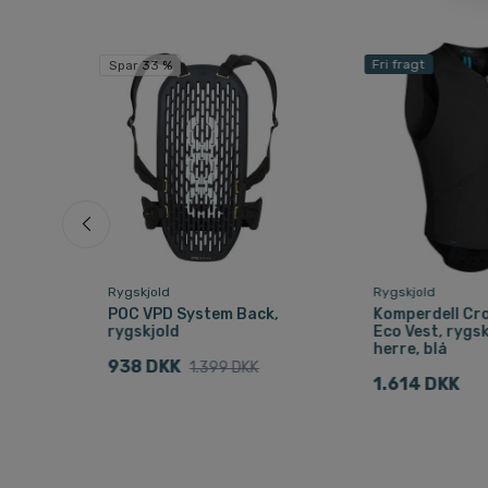
Fri fragt
Spar 33 %
Rygskjold
Rygskjold
Amid
POC VPD System Back,
Komperdell Cr
rygskjold
Eco Vest, rygsk
herre, blå
938 DKK
1.399 DKK
1.614 DKK