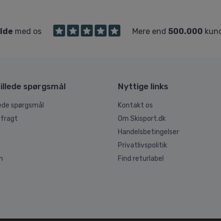
ilde
med os
Mere end
500.000
kund
illede spørgsmål
Nyttige links
lede spørgsmål
Kontakt os
 fragt
Om Skisport.dk
Handelsbetingelser
g
Privatlivspolitik
n
Find returlabel