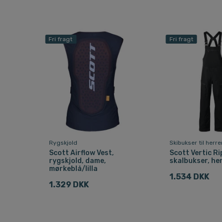
Fri fragt
Fri fragt
Rygskjold
Skibukser til herre
Scott Airflow Vest,
Scott Vertic Ri
rygskjold, dame,
skalbukser, her
mørkeblå/lilla
1.534 DKK
1.329 DKK