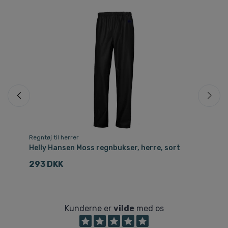
Regntøj til herrer
Reg
Helly Hansen Moss regnbukser, herre, sort
He
he
293 DKK
9
Kunderne er
vilde
med os