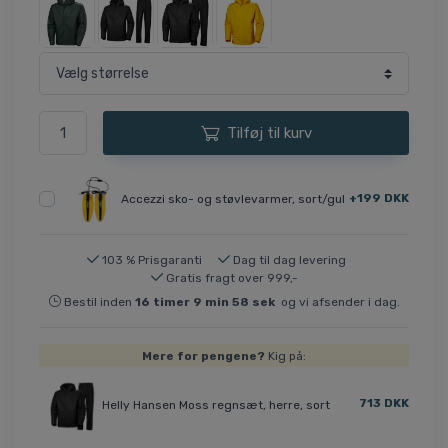
Tilføj til kurv
+199 DKK
Accezzi sko- og støvlevarmer, sort/gul
103 % Prisgaranti
Dag til dag levering
Gratis fragt over 999,-
Bestil inden
16
timer
9
min
57
sek
og vi afsender i dag.
Mere for pengene?
Kig på:
713 DKK
Helly Hansen Moss regnsæt, herre, sort