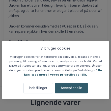
effektivt holder vand ude, selv efter en hel dags regnvejr.
Jakken har et stilrent design, hvor lynlåsen er dækket af
en flap, og de to forlommer er elegant placeret på siden af
jakken.
Jakken kommer desuden med et PU repair kit, så du selv
kan reparere jakken, hvis den skulle få en skade.
Specifikationer og features:
Materiale: PU
Vi bruger cookies
Høj krave og hætte
Vi bruger cookies for at forbedre din oplevelse, tilpasse indhold,
Stilrent design
personlig tilpasning af annoncer og analysere vores trafik. Ved at
Inkl. PU repair kit
klikke på "Accepter alle" giver du samtykke til alle cookies. Ønsker
du at justere dine præferencer, kan du klikke på "Indstillinger".
Du
kan læse mere i vores privatlivspolitik.
Indstillinger
Accepter alle
Lignende varer