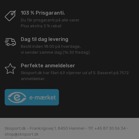
103 % Prisgaranti.
Du får prisgaranti på alle varer.
Plus ekstra 3 % rabat
Dag til dag levering
Bestil inden 18:00 på hverdage,
vi sender samme dag (16:30 fredag).
Perfekte anmeldelser
Skisport.dk
har fået
4,9
stjerner ud af
5
. Baseret på
7572
anmeldelser.
Skisport.dk - Frankrigsvej 1, 8450 Hammel - Tlf. +45 87 30 06 34 -
shop@skisport.dk