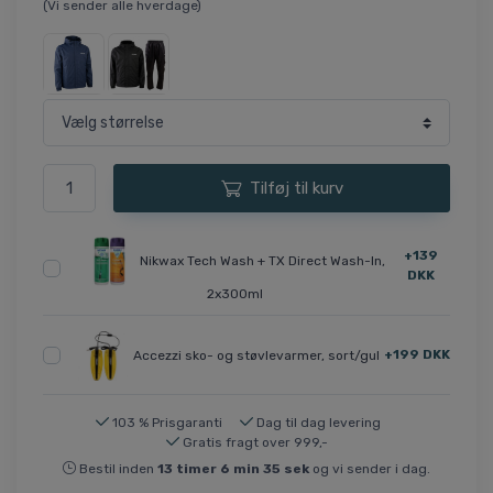
(Vi sender alle hverdage)
Tilføj til kurv
+139
Nikwax Tech Wash + TX Direct Wash-In,
DKK
2x300ml
+199 DKK
Accezzi sko- og støvlevarmer, sort/gul
103 % Prisgaranti
Dag til dag levering
Gratis fragt over 999,-
Bestil inden
13
timer
6
min
34
sek
og vi sender i dag.