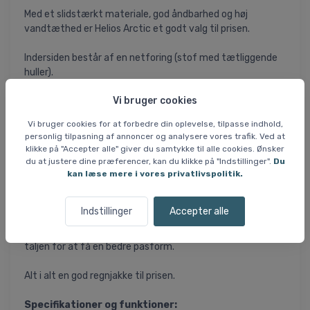
Med et slidstærkt materiale, god åndbarhed og høj
vandtæthed er Helios Arctic et godt valg til prisen.
Indersiden består af en netforing (stof med tætliggende
huller).
Vi bruger cookies
Og det er smart. Det forbedrer ventilationen og forhindrer
kondens på indersiden.
Vi bruger cookies for at forbedre din oplevelse, tilpasse indhold,
personlig tilpasning af annoncer og analysere vores trafik. Ved at
Materialet i det ydre lag (nylon) gør regntøjet ekstremt
klikke på "Accepter alle" giver du samtykke til alle cookies. Ønsker
slidstærkt og sikrer, at du kan bruge det i mange år. Med en
du at justere dine præferencer, kan du klikke på "Indstillinger".
Du
vandtæthed på 10.000 mm kan det holde dig tør selv i
kan læse mere i vores privatlivspolitik.
kraftige byger.
Indstillinger
Accepter alle
Jakken har to sidelommer, som du kan lukke med en lynlås.
Derudover kan du justere jakken ved hætten og omkring
taljen for at få en bedre pasform.
Alt i alt en god regnjakke til prisen.
Specifikationer og funktioner: