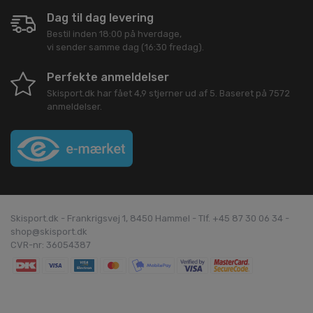
Dag til dag levering
Bestil inden 18:00 på hverdage,
vi sender samme dag (16:30 fredag).
Perfekte anmeldelser
Skisport.dk
har fået
4,9
stjerner ud af
5
. Baseret på
7572
anmeldelser.
Skisport.dk - Frankrigsvej 1, 8450 Hammel - Tlf. +45 87 30 06 34 -
shop@skisport.dk
CVR-nr: 36054387