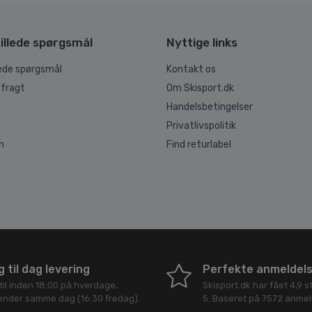
illede spørgsmål
Nyttige links
lede spørgsmål
Kontakt os
 fragt
Om Skisport.dk
Handelsbetingelser
g
Privatlivspolitik
n
Find returlabel
 til dag levering
Perfekte anmeldel
til inden 18:00 på hverdage,
Skisport.dk
har fået
4,9
st
sender samme dag (16:30 fredag).
5
. Baseret på
7572
anmeld