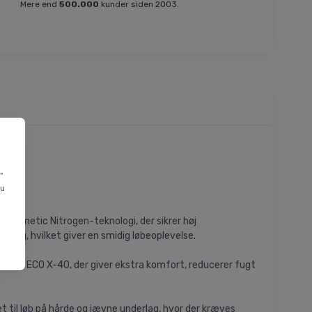
Mere end
500.000
kunder siden 2003.
"
du
d Kinetic Nitrogen-teknologi, der sikrer høj
ling, hvilket giver en smidig løbeoplevelse.
holite ECO X-40, der giver ekstra komfort, reducerer fugt
et til løb på hårde og jævne underlag, hvor der kræves