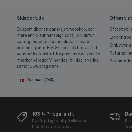
Skisport.dk
Oftest st
Skisport.dk er en danskejet webshop, der i
Oftest stil
mere end 20 år har solgt skitøj, skiudstyr
Levering og
samt generelt outdoor udstyr til både
Ombytning
voksne og børn. Hos Skisport.dk har vi altid
Returnerin
varer af høj kvalitet fra populære og kendte
mærker på lager. Vi har dag-til-dag levering
Reklamatio
samt 103% prisgaranti.
Danmark (DKK)
103 % Prisgaranti.
Dag
Du får prisgaranti på alle varer.
Bes
Plus ekstra 3 % rabat
vi 