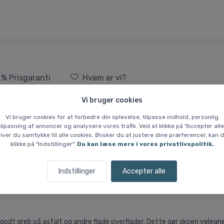
 % Prisgaranti
Hvem er vi?
Vi bruger cookies
o, herre, sort/blå
Vi bruger cookies for at forbedre din oplevelse, tilpasse indhold, personlig
tilpasning af annoncer og analysere vores trafik. Ved at klikke på "Accepter alle
iver du samtykke til alle cookies. Ønsker du at justere dine præferencer, kan 
årde underlag.
klikke på "Indstillinger".
Du kan læse mere i vores privatlivspolitik.
t giver en kombination af lethed og støtte. Mellemsålen er udstyret me
viklede ER3 Rocker-teknologi fremmer en glidende og naturlig fodafvik
Indstillinger
Accepter alle
krer optimal åndbarhed og en tæt pasform. Indersålen er lavet med Ort
g godt greb på asfalt og andre flade overflader. Dette gør skoen velegn