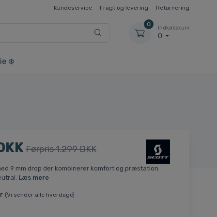
Kundeservice
Fragt og levering
Returnering
0
Indkøbskurv
0
ie ❄️
 DKK
Førpris 1.299 DKK
ed 9 mm drop der kombinerer komfort og præstation.
eutral.
Læs mere
r
(Vi sender alle hverdage)