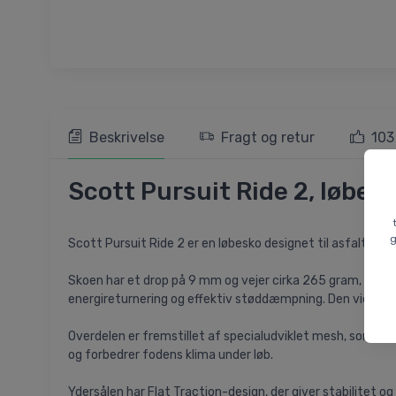
Beskrivelse
Fragt og retur
103
Scott Pursuit Ride 2, løbesk
g
Scott Pursuit Ride 2 er en løbesko designet til asfalt og h
Skoen har et drop på 9 mm og vejer cirka 265 gram, hvilke
energireturnering og effektiv støddæmpning. Den videreud
Overdelen er fremstillet af specialudviklet mesh, som si
og forbedrer fodens klima under løb.
Ydersålen har Flat Traction-design, der giver stabilitet o