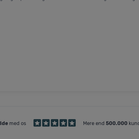
ilde
med os
Mere end
500.000
kund