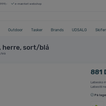
 999,-
e-mærket webshop
Outdoor
Tasker
Brands
UDSALG
Skifer
 herre, sort/blå
t/blå
881
Løbesko m
Løbestil n
På lage