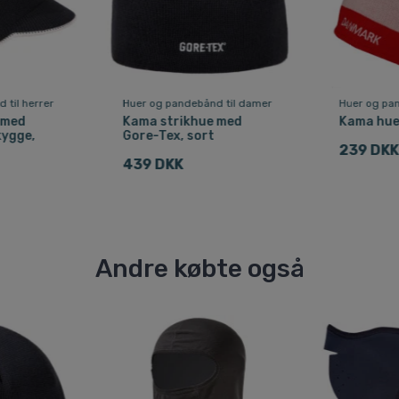
 til herrer
Huer og pandebånd til damer
Huer og pan
 med
Kama strikhue med
Kama hue
kygge,
Gore-Tex, sort
239 DKK
439 DKK
Andre købte også