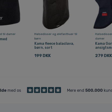
 til damer
Halsedisser og elefanthuer til
Halsedisser
børn
damer
 med
Kama fleece balaclava,
Kama Gor
børn, sort
ansigtsm
199 DKK
279 DKK
ilde
med os
Mere end
500.000
kund