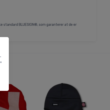
giske standard BLUESIGN®, som garanterer at de er
"
du