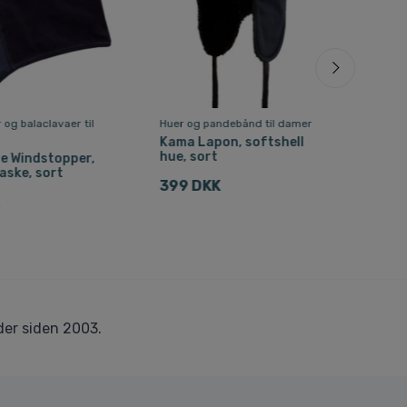
 og balaclavaer til
Huer og pandebånd til damer
Fleec
skipu
Kama Lapon, softshell
hue, sort
e Windstopper,
Kam
aske, sort
Swea
399 DKK
2.0
er siden 2003.