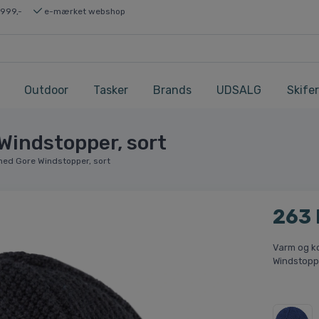
 999,-
e-mærket webshop
Outdoor
Tasker
Brands
UDSALG
Skifer
Windstopper, sort
med Gore Windstopper, sort
263
Varm og k
Windstopp