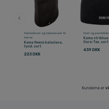
Halsedisser og balaclavaer til
Huer og pandebånd
herrer
Kama strikhue
Gore-Tex, sort
Kama fleece balaclava,
tynd, sort
439 DKK
223 DKK
Kunderne er
v