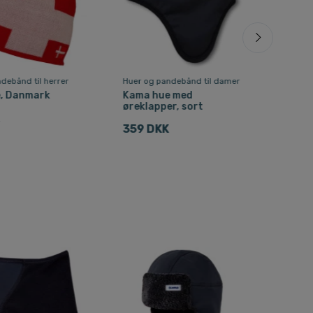
debånd til herrer
Huer og pandebånd til damer
Halse
herr
, Danmark
Kama hue med
øreklapper, sort
Kam
bal
359 DKK
383
Fri f