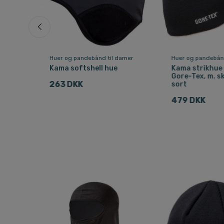
amer
Huer og pandebånd til damer
Huer og pandebånd
ll
Kama softshell hue
Kama strikhue
Gore-Tex, m. s
263 DKK
sort
479 DKK