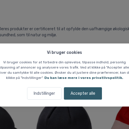
. Deres produkter er certificeret til at opfylde den uafhængige økolo
undhed, som til natur og miljø.
Vi bruger cookies
Vi bruger cookies for at forbedre din oplevelse, tilpasse indhold, personlig
tilpasning af annoncer og analysere vores trafik. Ved at klikke på "Accepter alle
iver du samtykke til alle cookies. Ønsker du at justere dine præferencer, kan 
klikke på "Indstillinger".
Du kan læse mere i vores privatlivspolitik.
Lignende varer
Indstillinger
Accepter alle