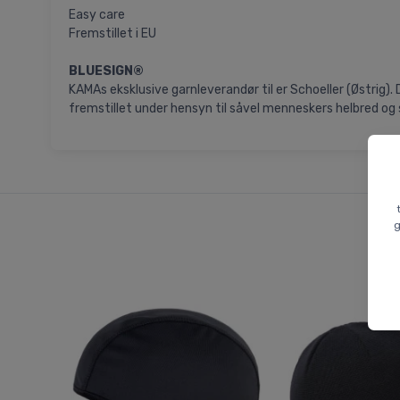
Easy care
Fremstillet i EU
BLUESIGN®
KAMAs eksklusive garnleverandør til er Schoeller (Østrig)
fremstillet under hensyn til såvel menneskers helbred og s
g