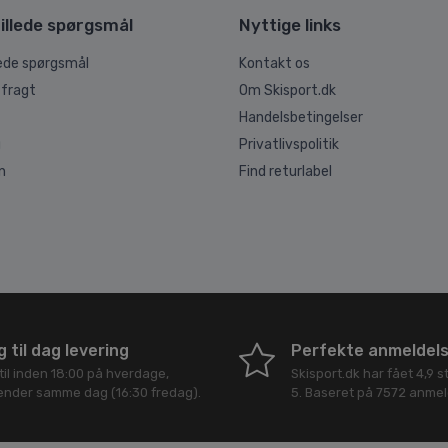
illede spørgsmål
Nyttige links
lede spørgsmål
Kontakt os
 fragt
Om Skisport.dk
Handelsbetingelser
g
Privatlivspolitik
n
Find returlabel
 til dag levering
Perfekte anmeldel
til inden 18:00 på hverdage,
Skisport.dk
har fået
4,9
st
sender samme dag (16:30 fredag).
5
. Baseret på
7572
anmeld