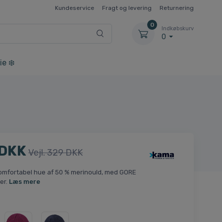
Kundeservice
Fragt og levering
Returnering
0
Indkøbskurv
0
ie ❄️
 DKK
Vejl. 329 DKK
omfortabel hue af 50 % merinould, med GORE
er.
Læs mere