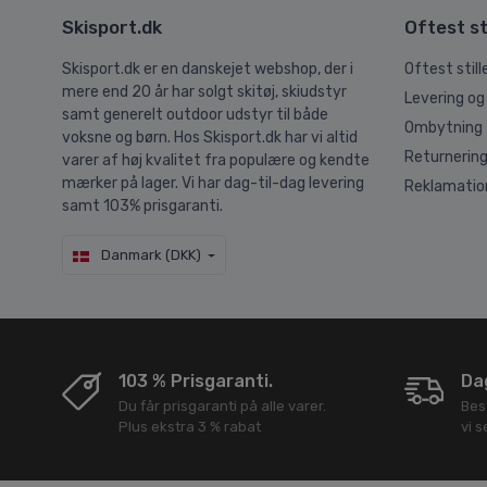
Skisport.dk
Oftest st
Skisport.dk er en danskejet webshop, der i
Oftest stil
mere end 20 år har solgt skitøj, skiudstyr
Levering og
samt generelt outdoor udstyr til både
Ombytning
voksne og børn. Hos Skisport.dk har vi altid
Returnerin
varer af høj kvalitet fra populære og kendte
mærker på lager. Vi har dag-til-dag levering
Reklamatio
samt 103% prisgaranti.
Danmark (DKK)
103 % Prisgaranti.
Dag
Du får prisgaranti på alle varer.
Bes
Plus ekstra 3 % rabat
vi 