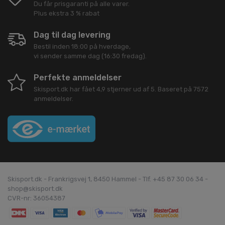
Du får prisgaranti på alle varer.
Plus ekstra 3 % rabat
Dag til dag levering
Bestil inden 18:00 på hverdage,
vi sender samme dag (16:30 fredag).
Perfekte anmeldelser
Skisport.dk
har fået
4,9
stjerner ud af
5
. Baseret på
7572
anmeldelser.
Skisport.dk - Frankrigsvej 1, 8450 Hammel - Tlf. +45 87 30 06 34 -
shop@skisport.dk
CVR-nr: 36054387