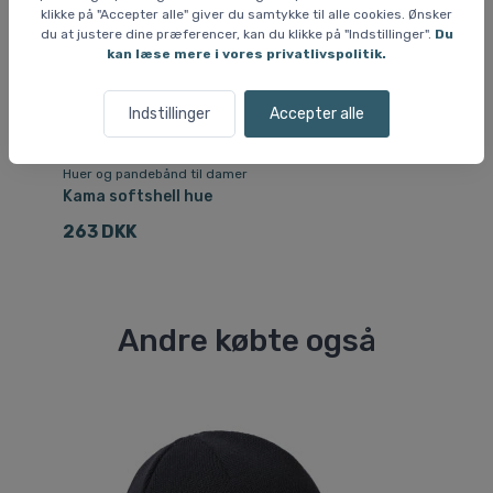
klikke på "Accepter alle" giver du samtykke til alle cookies. Ønsker
du at justere dine præferencer, kan du klikke på "Indstillinger".
Du
kan læse mere i vores privatlivspolitik.
Indstillinger
Accepter alle
Huer og pandebånd til damer
Hu
Kama softshell hue
Ka
263 DKK
3
Andre købte også