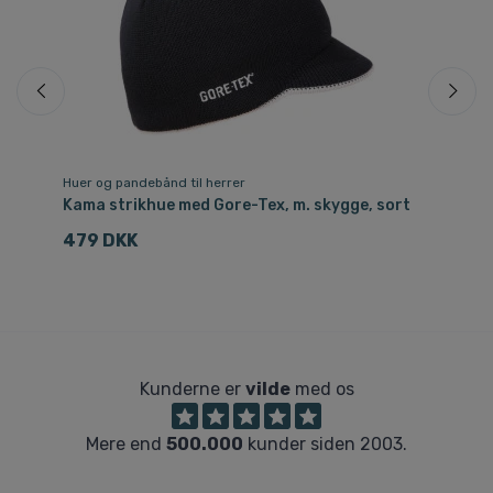
Huer og pandebånd til herrer
Hu
Kama strikhue med Gore-Tex, m. skygge, sort
Ka
479 DKK
4
Kunderne er
vilde
med os
Mere end
500.000
kunder siden 2003.