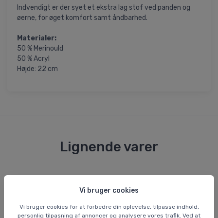
Indvendigt er der syet et ekstra lag stof ved panden og
øerne, for øget komfort samt åndbarhed.
Materialer:
50 % Merinould
50 % Acryl
Højde: 22 cm
Lignende varer
Vi bruger cookies
Vi bruger cookies for at forbedre din oplevelse, tilpasse indhold,
personlig tilpasning af annoncer og analysere vores trafik. Ved at