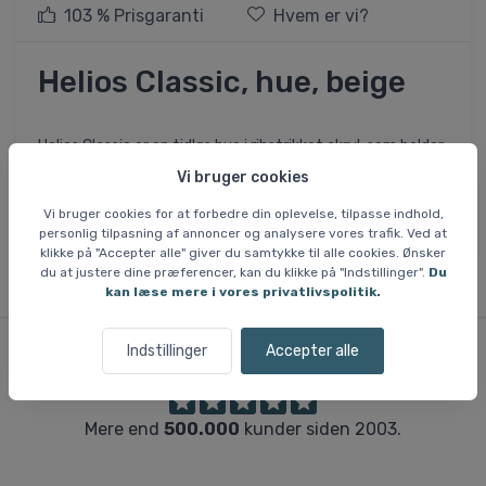
103 % Prisgaranti
Hvem er vi?
Helios Classic, hue, beige
Helios Classic er en tidløs hue i ribstrikket akryl, som holder
dig varm på kolde dage. Den har et enkelt design med
Vi bruger cookies
foldet kant og en strækbar pasform, der sikrer komfort til
daglig brug.
Vi bruger cookies for at forbedre din oplevelse, tilpasse indhold,
personlig tilpasning af annoncer og analysere vores trafik. Ved at
klikke på "Accepter alle" giver du samtykke til alle cookies. Ønsker
du at justere dine præferencer, kan du klikke på "Indstillinger".
Du
kan læse mere i vores privatlivspolitik.
Indstillinger
Accepter alle
Kunderne er
vilde
med os
Mere end
500.000
kunder siden 2003.