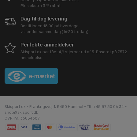
Plus ekstra 3 % rabat
Dag til dag levering
Bestil inden 18:00 på hverdage,
vi sender samme dag (16:30 fredag).
Perfekte anmeldelser
Skisport.dk
har fået
4,9
stjerner ud af
5
. Baseret på
7572
anmeldelser.
Skisport.dk - Frankrigsvej 1, 8450 Hammel - Tlf. +45 87 30 06 34 -
shop@skisport.dk
CVR-nr: 36054387