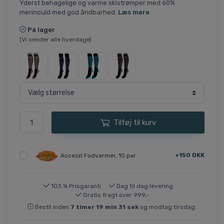
Yderst behagelige og varme skistrømper med 60%
merinould med god åndbarhed.
Læs mere
På lager
(Vi sender alle hverdage)
Tilføj til kurv
+150 DKK
Accezzi Fodvarmer, 10 par
103 % Prisgaranti
Dag til dag levering
Gratis fragt over 999,-
Bestil inden
7
timer
19
min
31
sek
og modtag tirsdag.