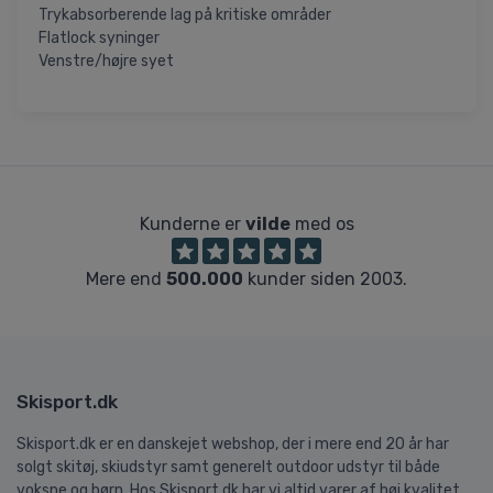
Trykabsorberende lag på kritiske områder
Flatlock syninger
Venstre/højre syet
Kunderne er
vilde
med os
Mere end
500.000
kunder siden 2003.
Skisport.dk
Skisport.dk er en danskejet webshop, der i mere end 20 år har
solgt skitøj, skiudstyr samt generelt outdoor udstyr til både
voksne og børn. Hos Skisport.dk har vi altid varer af høj kvalitet