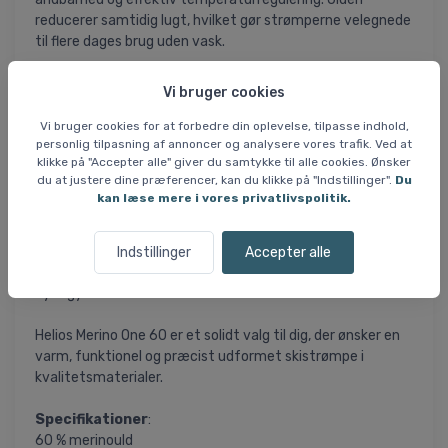
reducerer samtidig lugt, hvilket gør strømperne velegnede
til flere dages brug uden vask.
Strømpen er designet med trykabsorberende zoner på
Vi bruger cookies
udsatte områder som skinneben, hæl og fodsål. Det giver
ekstra komfort – især på lange skidage med mange timer i
Vi bruger cookies for at forbedre din oplevelse, tilpasse indhold,
personlig tilpasning af annoncer og analysere vores trafik. Ved at
støvlerne. Flatlock-syninger mindsker risikoen for
klikke på "Accepter alle" giver du samtykke til alle cookies. Ønsker
generende trykpunkter og sikrer en mere behagelig
du at justere dine præferencer, kan du klikke på "Indstillinger".
Du
pasform.
kan læse mere i vores privatlivspolitik.
Modellen er venstre- og højresyet, hvilket betyder, at hver
strømpe er anatomisk formet til den respektive fod. Det
Indstillinger
Accepter alle
sikrer optimal støtte og komfort, uanset om du er
nybegynder eller erfaren skiløber.
Helios Merino One 60 er et solidt valg til dig, der ønsker en
varm, funktionel og præcist udformet skistrømpe i
kvalitetsmaterialer.
Specifikationer
:
60 % merinould