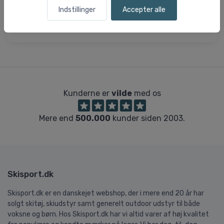
- Reflekser på manchet, bagpå og hæl for bedre sikkerhed i
Indstillinger
Accepter alle
svagt lys.
Kunderne er
vilde
med os
Mere end
500.000
kunder siden 2003.
Skisport.dk
Skisport.dk er en danskejet webshop, der i mere end 20 år har
solgt skitøj, skiudstyr samt generelt outdoor udstyr til både
voksne og børn. Hos Skisport.dk har vi altid varer af høj kvalitet