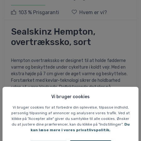
103 % Prisgaranti
Hvem er vi?
Sealskinz Hempton,
overtrækssko, sort
Hempton overtrækssko er designet til at holde fødderne
varme og beskyttede under cykelture i koldt vejr. Med en
ekstra højde på 7 cm giver de øget varme og beskyttelse.
Forstærket med kevlar-teknologi sikrer de holdbarhed
uden at være klodsede. Reflekterende detaljer på
manchet, bagpå og ved hælen øger synligheden og
Vi bruger cookies
sikkerheden.
Vi bruger cookies for at forbedre din oplevelse, tilpasse indhold,
Specifikationer og features:
personlig tilpasning af annoncer og analysere vores trafik. Ved at
klikke på "Accepter alle" giver du samtykke til alle cookies. Ønsker
- Vandafvisende materiale beskytter mod fugt.
du at justere dine præferencer, kan du klikke på "Indstillinger".
Du
- Reflekterende detaljer for øget synlighed.
kan læse mere i vores privatlivspolitik.
- Letvægtsdesign med kevlar for slidstyrke.
- Nem at tage på med bageste trækstrop.