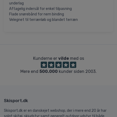
underlag
Aftagelig indersål for enkel tilpasning
Flade snørebånd for nem binding
Velegnet til terrænløb og blandet terræn
Kunderne er
vilde
med os
Mere end
500.000
kunder siden 2003.
Skisport.dk
Skisport.dk er en danskejet webshop, der i mere end 20 år har
solgt skitøj, skiudstyr samt generelt outdoor udstyr til både