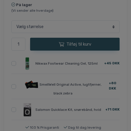
På lager
(Vi sender alle hverdage)
Tilføj til kurv
+45 DKK
Nikwax Footwear Cleaning Gel, 125ml
+80
SmellWell Original Active, lugtfjerner,
DKK
black zebra
+71 DKK
Salomon Quicklace Kit, snørebånd, hvid
103 % Prisgaranti
Dag til dag levering