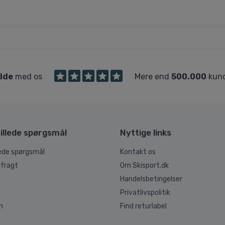
ilde
med os
Mere end
500.000
kund
illede spørgsmål
Nyttige links
lede spørgsmål
Kontakt os
 fragt
Om Skisport.dk
Handelsbetingelser
g
Privatlivspolitik
n
Find returlabel