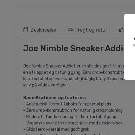
Beskrivelse
Fragt og retur
103
g
Joe Nimble Sneaker Addict, 
Joe Nimble Sneaker Addict er en sko designet til at give 
en afslappet og naturlig gang. Zero drop-konstruktionen s
komfortabel oplevelse, ideel til daglig brug. Skoen er frem
selv på våde overflader.
Specifikationer og features:
- Anatomisk formet tåboks for optimal plads
- Zero drop-konstruktion for naturlig kropsholdning
- Moderat støddæmpning for komfortabel gang
- Veganske syntetiske materialer med ruskindslook
- Slidstærk ydersål med godt greb