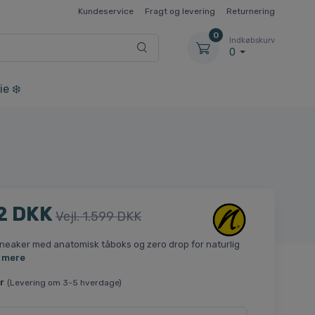
Kundeservice
Fragt og levering
Returnering
0
Indkøbskurv
0
ie ❄️
2 DKK
Vejl. 1.599 DKK
neaker med anatomisk tåboks og zero drop for naturlig
 mere
r
(Levering om 3-5 hverdage)