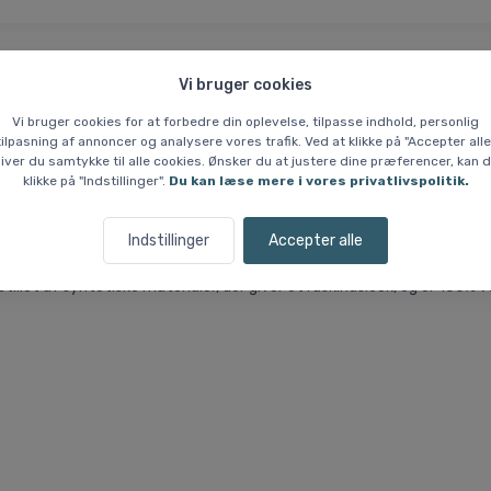
Vi bruger cookies
 % Prisgaranti
Hvem er vi?
Vi bruger cookies for at forbedre din oplevelse, tilpasse indhold, personlig
tilpasning af annoncer og analysere vores trafik. Ved at klikke på "Accepter alle
iver du samtykke til alle cookies. Ønsker du at justere dine præferencer, kan 
sko, herre, grøn/gul
klikke på "Indstillinger".
Du kan læse mere i vores privatlivspolitik.
Indstillinger
Accepter alle
naturlig komfort i et moderne, vegansk design. Skoen har en rummelig 
ikrer, at forfod og hæl er i samme højde, hvilket understøtter en sun
stillet af syntetiske materialer, der giver et ruskindslook, og er 100% v