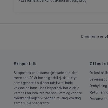
- Let og fleksibel konstruktion til daglig brug
Kunderne er
v
Skisport.dk
Oftest st
Skisport.dk er en danskejet webshop, der i
Oftest stil
mere end 20 år har solgt skitøj, skiudstyr
Levering og
samt generelt outdoor udstyr til både
Ombytning
voksne og børn. Hos Skisport.dk har vi altid
Returnerin
varer af høj kvalitet fra populære og kendte
mærker på lager. Vi har dag-til-dag levering
Reklamatio
samt 103% prisgaranti.