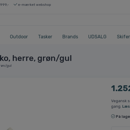
 999,-
e-mærket webshop
Outdoor
Tasker
Brands
UDSALG
Skifer
ko, herre, grøn/gul
røn/gul
1.25
Vegansk s
gang.
Læs
På lage