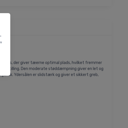
"
du
tåboks, der giver tæerne optimal plads, hvilket fremmer
d fodstilling. Den moderate støddæmpning giver en let og
egansk. Ydersålen er slidstærk og giver et sikkert greb,