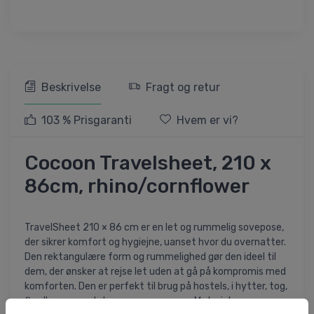
Beskrivelse
Fragt og retur
103 % Prisgaranti
Hvem er vi?
Cocoon Travelsheet, 210 x
86cm, rhino/cornflower
TravelSheet 210 × 86 cm er en let og rummelig sovepose,
der sikrer komfort og hygiejne, uanset hvor du overnatter.
Den rektangulære form og rummelighed gør den ideel til
dem, der ønsker at rejse let uden at gå på kompromis med
komforten. Den er perfekt til brug på hostels, i hytter, tog,
fly eller som en let sommersovepose. Materialerne er