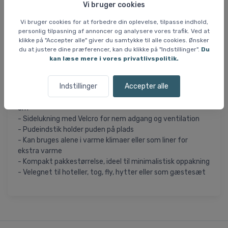
åndbare og skånsomme mod huden, og den smarte
Vi bruger cookies
sidelukning samt det integrerede pudeindlæg gør den både
funktionel og alsidig.
Vi bruger cookies for at forbedre din oplevelse, tilpasse indhold,
personlig tilpasning af annoncer og analysere vores trafik. Ved at
klikke på "Accepter alle" giver du samtykke til alle cookies. Ønsker
Specifikationer og features:
du at justere dine præferencer, kan du klikke på "Indstillinger".
Du
- Fås i silke, egyptisk bomuld, økologisk bomuld og tekniske
kan læse mere i vores privatlivspolitik.
fibre
- Vægt fra 150 g til 410 g afhængig af materiale
Indstillinger
Accepter alle
- Temperaturforøgelse op til +5,3 °C
- Størrelse: 210 × 86 cm, passer til personer op til ca. 185
cm
- Sidelukning med Velcro for nem adgang og ventilation
- Pudeindstik holder puden på plads
- Kan bruges alene i varme klimaer eller som liner for
ekstra varme
- Kompakt pakkestørrelse, ideel til minimalistisk oppakning
- Velegnet til hoteller, tog, fly, hytter eller som gæstesæt