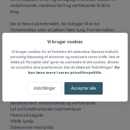
vindafvisende, vandresistent og ventilerende til aktiv
brug.
Der er fleece på indersiden, der bidrager til en lun
fornemmelse, uden at jakken føles tung. Fronten lukkes
med YKK®-lynlås i fuld længde og har hagebeskytter for
Vi bruger cookies
øget komfort ved halsen.
Vi bruger cookies for at forbedre din oplevelse, tilpasse indhold,
Jakken er udstyret med YKK®- lynlåse, og har 2
personlig tilpasning af annoncer og analysere vores trafik. Ved at
sidelommer, samt en brystlomme så småting ligger
klikke på "Accepter alle" giver du samtykke til alle cookies. Ønsker
sikkert. Justerbare manchetter gør det let at tilpasse
du at justere dine præferencer, kan du klikke på "Indstillinger".
Du
pasformen, og HH®-logoet er printet på ydersiden.
kan læse mere i vores privatlivspolitik.
Jakken er et certificeret bluesign®-produkt og er
fremstillet med genanvendt indhold.
Indstillinger
Accepter alle
Specifikationer
Vandresistent, vindafvisende og ventilerende
Let softshellmateriale med membran
Fleece på bagside
YKK®-lynlås
Sidelommer med lynlås