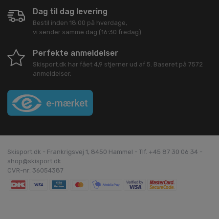
Dag til dag levering
Bestil inden 18:00 på hverdage,
vi sender samme dag (16:30 fredag).
Perfekte anmeldelser
Skisport.dk
har fået
4,9
stjerner ud af
5
. Baseret på
7572
anmeldelser.
Skisport.dk - Frankrigsvej 1, 8450 Hammel - Tlf. +45 87 30 06 34 -
shop@skisport.dk
CVR-nr: 36054387