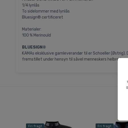
1/4 lynlås
To sidelommer med lynlås
Bluesign® certificeret
Materialer:
100 % Merinould
BLUESIGN®
KAMAs eksklusive garnleverandør til er Schoeller (Østrig)
fremstillet under hensyn til såvel menneskers helbred og s
g
Fri fragt
Fri fragt