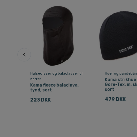
r til
Halsedisser og balaclavaer til
Huer og pandebånd
herrer
Kama strikhue
Gore-Tex, m. s
va,
Kama fleece balaclava,
sort
tynd, sort
479 DKK
223 DKK