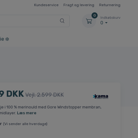
Kundeservice
Fragt og levering
Returnering
0
Indkøbskurv
0
ie ❄️
9 DKK
Vejl. 2.599 DKK
øje i 100 % merinould med Gore Windstopper membran,
midlayer.
Læs mere
r
(Vi sender alle hverdage)