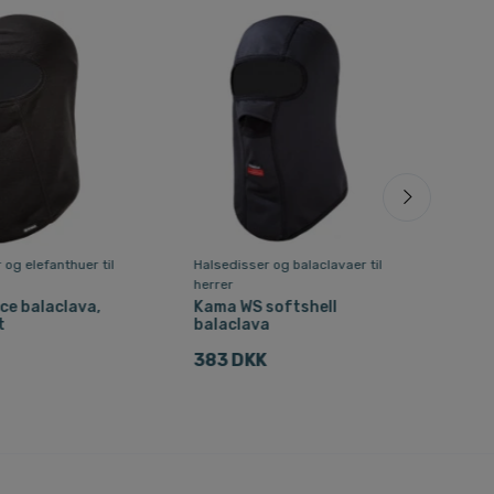
 og elefanthuer til
Halsedisser og balaclavaer til
Halse
herrer
dam
ce balaclava,
Kama WS softshell
Kam
t
balaclava
ans
383 DKK
279