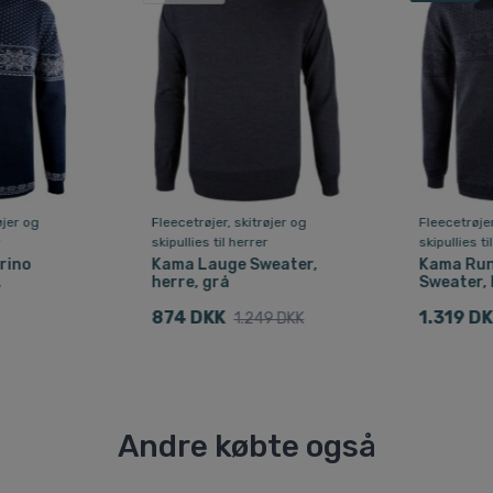
øjer og
Fleecetrøjer, skitrøjer og
Fleecetrøjer
r
skipullies til herrer
skipullies ti
rino
Kama Lauge Sweater,
Kama Run
,
herre, grå
Sweater, 
874 DKK
1.319 D
1.249 DKK
Andre købte også