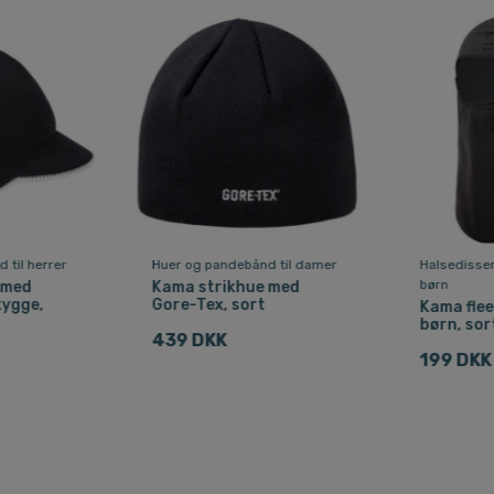
 til herrer
Huer og pandebånd til damer
Halsedisser
børn
 med
Kama strikhue med
kygge,
Gore-Tex, sort
Kama flee
børn, sor
439 DKK
199 DKK