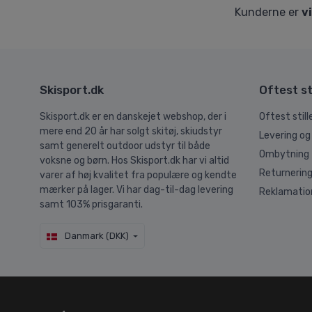
Kunderne er
v
Skisport.dk
Oftest st
Skisport.dk er en danskejet webshop, der i
Oftest stil
mere end 20 år har solgt skitøj, skiudstyr
Levering og
samt generelt outdoor udstyr til både
Ombytning
voksne og børn. Hos Skisport.dk har vi altid
Returnerin
varer af høj kvalitet fra populære og kendte
mærker på lager. Vi har dag-til-dag levering
Reklamatio
samt 103% prisgaranti.
Danmark (DKK)