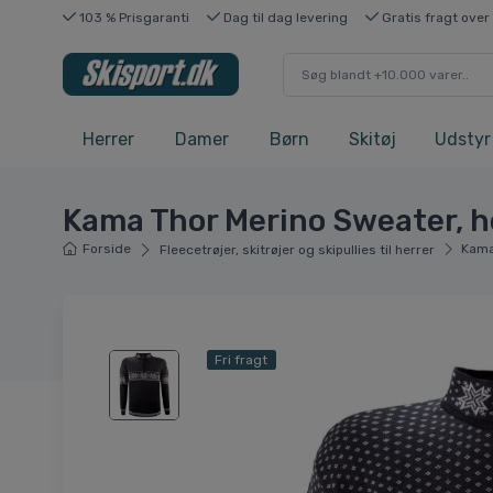
103 % Prisgaranti
Dag til dag levering
Gratis fragt over
Herrer
Damer
Børn
Skitøj
Udstyr
Kama Thor Merino Sweater, he
Forside
Kama
Fleecetrøjer, skitrøjer og skipullies til herrer
Fri fragt