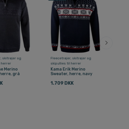
, skitrøjer og
Fleecetrøjer, skitrøjer og
Fleec
l herrer
skipullies til herrer
skipu
e Merino
Kama Erik Merino
Kam
herre, grå
Sweater, herre, navy
Swea
KK
1.709 DKK
1.1