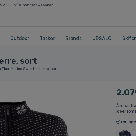
 999,-
e-mærket webshop
Outdoor
Tasker
Brands
UDSALG
Skifer
rre, sort
 Thor Merino Sweater, herre, sort
2.07
Åndbar tr
ideel som 
På lage