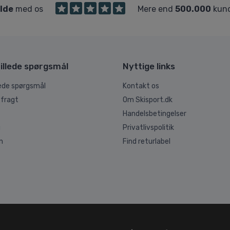
ilde
med os
Mere end
500.000
kund
illede spørgsmål
Nyttige links
lede spørgsmål
Kontakt os
 fragt
Om Skisport.dk
Handelsbetingelser
g
Privatlivspolitik
n
Find returlabel