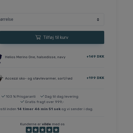
Tilføj til kurv
+149 DKK
Helios Merino One, halsedisse, navy
+199 DKK
Accezzi sko- og støvlevarmer, sort/rød
103 % Prisgaranti
Dag til dag levering
Gratis fragt over 999,-
stil inden
14
timer
46
min
51
sek
og vi sender i dag.
Kunderne er
vilde
med os