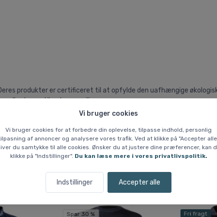
. Deres produkter er certificeret til at opfylde den uafhængige økolo
undhed, som til natur og miljø.
Vi bruger cookies
Vi bruger cookies for at forbedre din oplevelse, tilpasse indhold, personlig
tilpasning af annoncer og analysere vores trafik. Ved at klikke på "Accepter alle
iver du samtykke til alle cookies. Ønsker du at justere dine præferencer, kan 
klikke på "Indstillinger".
Du kan læse mere i vores privatlivspolitik.
Lignende varer
Indstillinger
Accepter alle
Fri fragt
Spar 30 %