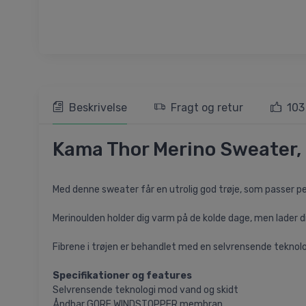
Beskrivelse
Fragt og retur
103
Kama Thor Merino Sweater, 
Med denne sweater får en utrolig god trøje, som passer per
Merinoulden holder dig varm på de kolde dage, men lader d
Fibrene i trøjen er behandlet med en selvrensende teknol
Specifikationer og features
Selvrensende teknologi mod vand og skidt
Åndbar GORE WINDSTOPPER membran