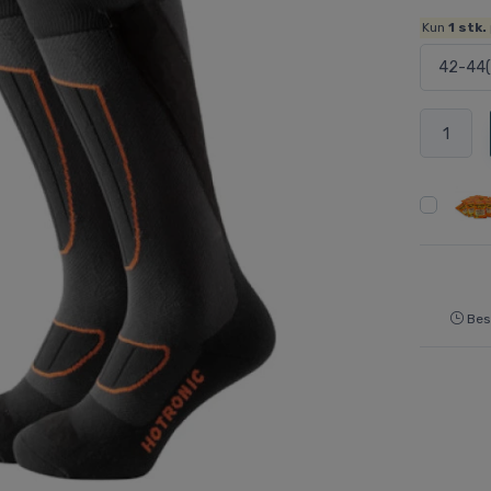
Kun
1
stk.
Best