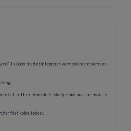
 Power Fit sokker med et integreret varmeelement samt en
eling.
nemt at skifte mellem de forskellige niveauer, mens du er
t har fået kolde fødder.