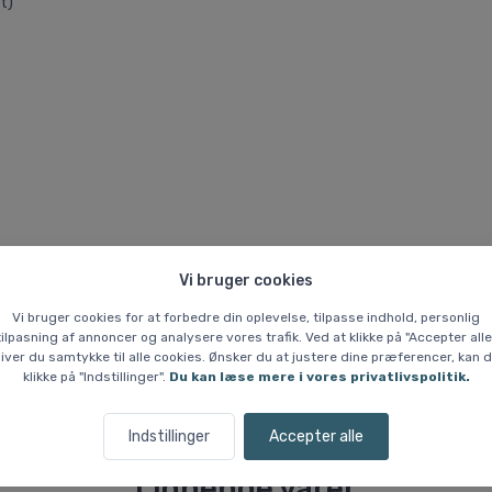
t)
Vi bruger cookies
Vi bruger cookies for at forbedre din oplevelse, tilpasse indhold, personlig
kke tilbage, når nuværende lager er solgt. Utilgængelige størrelser ka
tilpasning af annoncer og analysere vores trafik. Ved at klikke på "Accepter alle
iver du samtykke til alle cookies. Ønsker du at justere dine præferencer, kan 
klikke på "Indstillinger".
Du kan læse mere i vores privatlivspolitik.
Indstillinger
Accepter alle
Lignende varer