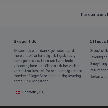
Kunderne er
v
Skisport.dk
Oftest st
Skisport.dk er en danskejet webshop, der i
Oftest stil
mere end 20 år har solgt skitøj, skiudstyr
Levering og
samt generelt outdoor udstyr til både
Ombytning
voksne og børn. Hos Skisport.dk har vi altid
Returnerin
varer af høj kvalitet fra populære og kendte
mærker på lager. Vi har dag-til-dag levering
Reklamatio
samt 103% prisgaranti.
Danmark (DKK)