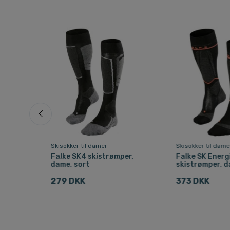
Skisokker til damer
Skisokker til dame
Falke SK4 skistrømper,
Falke SK Energ
dame, sort
skistrømper, d
279 DKK
373 DKK