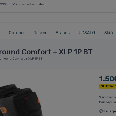
 999,-
e-mærket webshop
Outdoor
Tasker
Brands
UDSALG
Skifer
round Comfort + XLP 1P BT
urround Comfort + XLP 1P BT
1.50
SLUTSAL
Sæt med va
kan regule
På lage