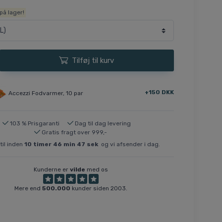
på lager!
Tilføj til kurv
+150 DKK
Accezzi Fodvarmer, 10 par
103 % Prisgaranti
Dag til dag levering
Gratis fragt over 999,-
il inden
10
timer
46
min
46
sek
og vi afsender i dag.
Kunderne er
vilde
med os
Mere end
500.000
kunder siden 2003.