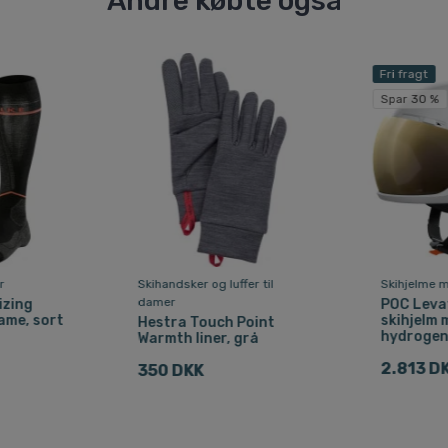
Andre købte også
Fri fragt
Spar 30 %
r
Skihandsker og luffer til
Skihjelme m
damer
izing
POC Leva
ame, sort
skihjelm m
Hestra Touch Point
hydrogen
Warmth liner, grå
2.813 D
350 DKK