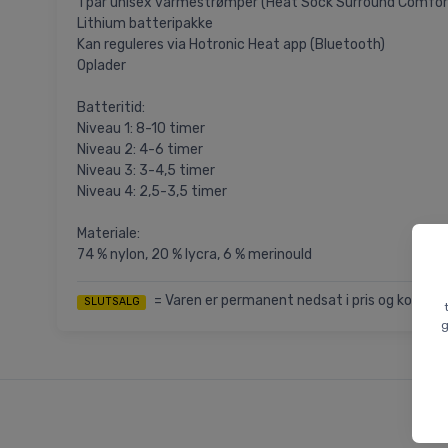
1 par unisex varmestrømper (Heat Sock Surround Comfor
Lithium batteripakke
Kan reguleres via Hotronic Heat app (Bluetooth)
Oplader
Batteritid:
Niveau 1: 8-10 timer
Niveau 2: 4-6 timer
Niveau 3: 3-4,5 timer
Niveau 4: 2,5-3,5 timer
Materiale:
74 % nylon, 20 % lycra, 6 % merinould
= Varen er permanent nedsat i pris og kommer i
SLUTSALG
g