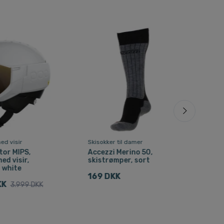
ed visir
Skisokker til damer
Skiso
tor MIPS,
Accezzi Merino 50,
Acc
ed visir,
skistrømper, sort
ski
 white
169 DKK
24
KK
3.999 DKK