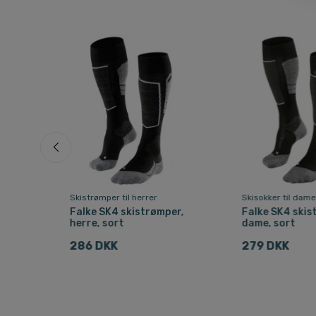
Skistrømper til herrer
Skisokker til dame
Falke SK4 skistrømper,
Falke SK4 skis
herre, sort
dame, sort
t
286 DKK
279 DKK