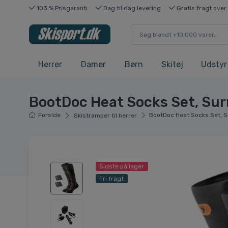
103 % Prisgaranti
Dag til dag levering
Gratis fragt over
Herrer
Damer
Børn
Skitøj
Udstyr
BootDoc Heat Socks Set, Sur
Forside
BootDoc Heat Socks Set, S
Skistrømper til herrer
Sidste på lager
Fri fragt