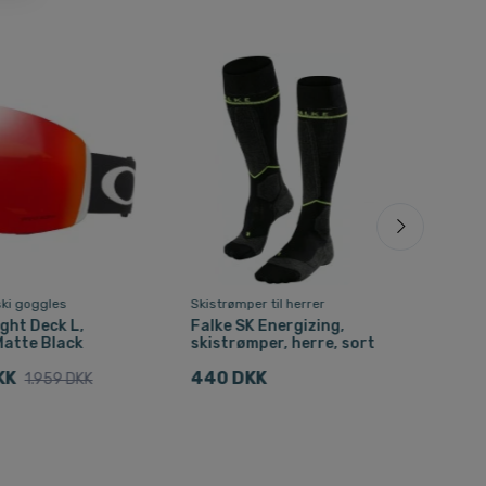
 ski goggles
Skistrømper til herrer
Skist
ight Deck L,
Falke SK Energizing,
Fal
Matte Black
skistrømper, herre, sort
skis
KK
440 DKK
247
1.959 DKK