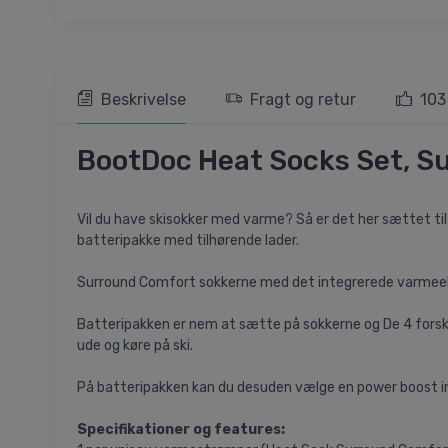
Beskrivelse
Fragt og retur
103
BootDoc Heat Socks Set, S
Vil du have skisokker med varme? Så er det her sættet ti
batteripakke med tilhørende lader.
Surround Comfort sokkerne med det integrerede varmeele
Batteripakken er nem at sætte på sokkerne og De 4 forskel
ude og køre på ski.
På batteripakken kan du desuden vælge en power boost indst
Specifikationer og features: