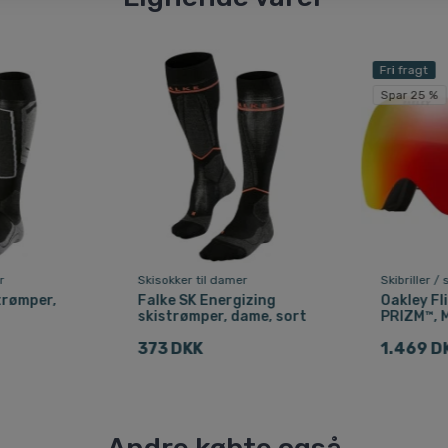
Fri fragt
Spar 25 %
r
Skisokker til damer
Skibriller /
trømper,
Falke SK Energizing
Oakley Fl
skistrømper, dame, sort
PRIZM™, 
373 DKK
1.469 D