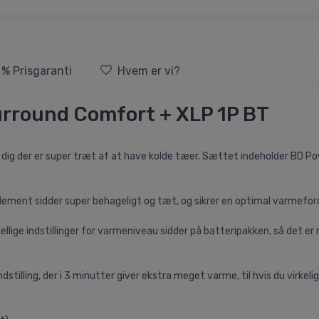
 % Prisgaranti
Hvem er vi?
urround Comfort + XLP 1P BT
l dig der er super træt af at have kolde tæer. Sættet indeholder BD
ment sidder super behageligt og tæt, og sikrer en optimal varmeford
lige indstillinger for varmeniveau sidder på batteripakken, så det er 
illing, der i 3 minutter giver ekstra meget varme, til hvis du virkelig