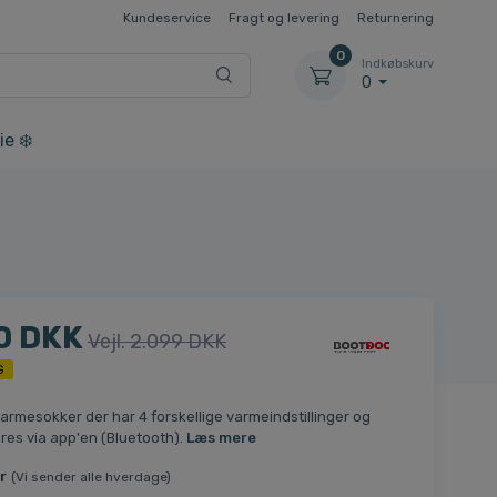
Kundeservice
Fragt og levering
Returnering
0
Indkøbskurv
0
ie ❄️
0 DKK
Vejl. 2.099 DKK
G
rmesokker der har 4 forskellige varmeindstillinger og
res via app'en (Bluetooth).
Læs mere
r
(Vi sender alle hverdage)