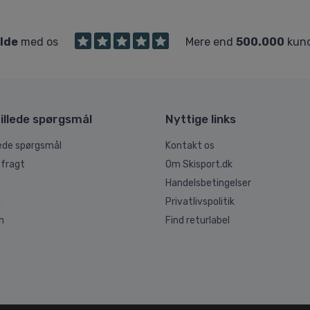
ilde
med os
Mere end
500.000
kund
illede spørgsmål
Nyttige links
lede spørgsmål
Kontakt os
 fragt
Om Skisport.dk
Handelsbetingelser
g
Privatlivspolitik
n
Find returlabel