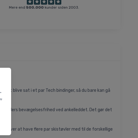
Mere end
500.000
kunder siden 2003.
til at blive sat i et par Tech bindinger, så du bare kan gå
"
du
 50 graders bevægelsesfrihed ved ankelleddet. Det gør det
 behøver at have flere par skistøvler med til de forskellige