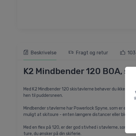
Beskrivelse
Fragt og retur
103
K2 Mindbender 120 BOA, skis
Med K2 Mindbender 120 skistøvlerne behøver du ikke være låst
hen til puddersneen.
g
Mindbender støvlerne har Powerlock Spyne, som er en metal
muligt at skitoure - enten længere distancer eller blot u
Med en flex på 120, er der god stivhed i støvlerne, som gør 
ture, du ønsker på din skiferie.