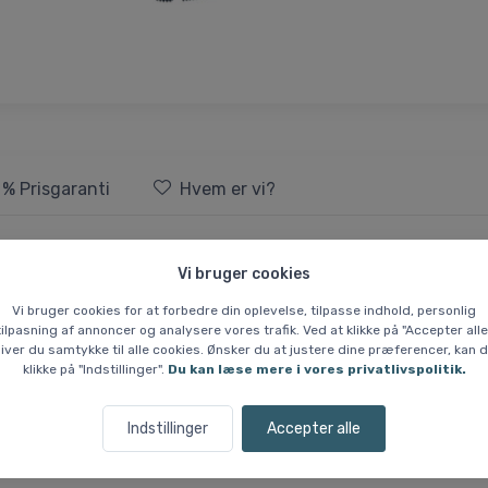
 % Prisgaranti
Hvem er vi?
tøvler, herre, blå/brun
Vi bruger cookies
Vi bruger cookies for at forbedre din oplevelse, tilpasse indhold, personlig
 til kun at bruge liften, når du skal opad. Med Tech inserts er de klar 
tilpasning af annoncer og analysere vores trafik. Ved at klikke på "Accepter alle
iver du samtykke til alle cookies. Ønsker du at justere dine præferencer, kan 
klikke på "Indstillinger".
Du kan læse mere i vores privatlivspolitik.
 "rygrad", der sidder bag på støvlerne. Frigøres denne, har du op til
d til nærmeste nedfart.
Indstillinger
Accepter alle
dem ideelle til både piste og off-piste. En alt-i-én skistøvle, så du ikke