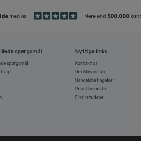
ilde
med os
Mere end
500.000
kund
illede spørgsmål
Nyttige links
lede spørgsmål
Kontakt os
 fragt
Om Skisport.dk
Handelsbetingelser
g
Privatlivspolitik
n
Find returlabel