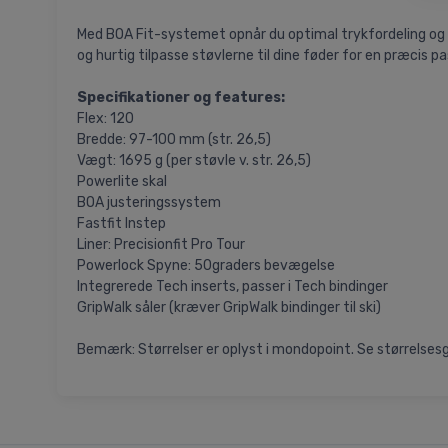
Med BOA Fit-systemet opnår du optimal trykfordeling og u
og hurtig tilpasse støvlerne til dine føder for en præcis p
Specifikationer og features:
Flex: 120
Bredde: 97-100 mm (str. 26,5)
Vægt: 1695 g (per støvle v. str. 26,5)
Powerlite skal
BOA justeringssystem
Fastfit Instep
Liner: Precisionfit Pro Tour
Powerlock Spyne: 50graders bevægelse
Integrerede Tech inserts, passer i Tech bindinger
GripWalk såler (kræver GripWalk bindinger til ski)
Bemærk: Størrelser er oplyst i mondopoint. Se størrelsesgu