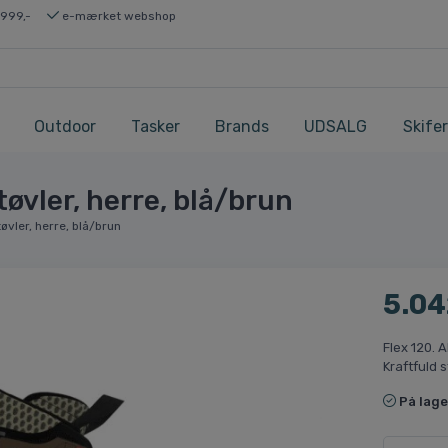
 999,-
e-mærket webshop
Outdoor
Tasker
Brands
UDSALG
Skifer
øvler, herre, blå/brun
vler, herre, blå/brun
5.04
Flex 120. 
Kraftfuld s
På lage