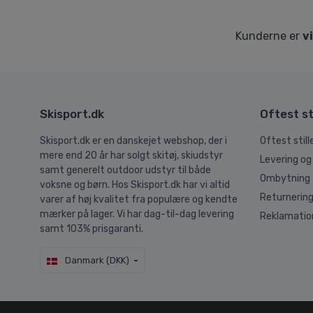
Kunderne er
v
Skisport.dk
Oftest st
Skisport.dk er en danskejet webshop, der i
Oftest stil
mere end 20 år har solgt skitøj, skiudstyr
Levering og
samt generelt outdoor udstyr til både
Ombytning
voksne og børn. Hos Skisport.dk har vi altid
Returnerin
varer af høj kvalitet fra populære og kendte
mærker på lager. Vi har dag-til-dag levering
Reklamatio
samt 103% prisgaranti.
Danmark (DKK)