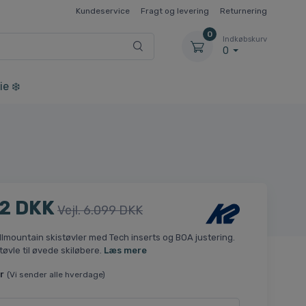
Kundeservice
Fragt og levering
Returnering
0
Indkøbskurv
0
ie ❄️
2 DKK
Vejl. 6.099 DKK
Allmountain skistøvler med Tech inserts og BOA justering.
tøvle til øvede skiløbere.
Læs mere
r
(Vi sender alle hverdage)