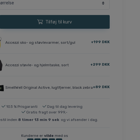
Tilføj til kurv
+199 DKK
Accezzi sko- og støvlevarmer, sort/gul
+299 DKK
Accezzi støvle- og hjelmtaske, sort
+89 DKK
SmellWell Original Active, lugtfjerner, black zebra
103 % Prisgaranti
Dag til dag levering
Gratis fragt over 999,-
stil inden
8
timer
13
min
8
sek
og vi afsender i dag.
Kunderne er
vilde
med os