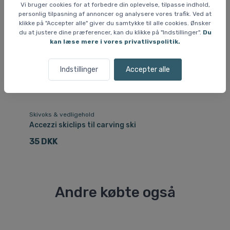
Vi bruger cookies for at forbedre din oplevelse, tilpasse indhold,
personlig tilpasning af annoncer og analysere vores trafik. Ved at
klikke på "Accepter alle" giver du samtykke til alle cookies. Ønsker
du at justere dine præferencer, kan du klikke på "Indstillinger".
Du
kan læse mere i vores privatlivspolitik.
Indstillinger
Accepter alle
Skivoks & vedligehold
Ha
Accezzi skiclips til carving ski
Ka
35 DKK
1
Andre købte også