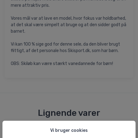
mere attraktiv pris.
Vores mål var at lave en model, hvor fokus var holdbarhed,
at det skal være simpelt at bruge og at den sidder godt på
barnet.
Vi kan 100 % sige god for denne sele, da den bliver brugt
flittigt, af det personale hos Skisport.dk, som har børn.
OBS: Skiløb kan være stærkt vanedannede for børn!
Lignende varer
Vi bruger cookies