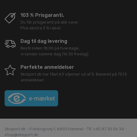
103 % Prisgaranti.
Du får prisgaranti på alle varer.
Plus ekstra 3 % rabat
Dag til dag levering
Bestil inden 18:00 på hverdage,
vi sender samme dag (16:30 fredag).
Perfekte anmeldelser
Skisport.dk
har fået
4,9
stjerner ud af
5
. Baseret på
7572
anmeldelser.
Skisport.dk - Frankrigsvej 1, 8450 Hammel - Tlf. +45 87 30 06 34 -
shop@skisport.dk