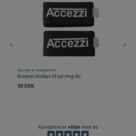
Skivoks & vedligehold
Sk
k
Accezzi skiclips til carving ski
Ca
p
35 DKK
1
Kunderne er
vilde
med os