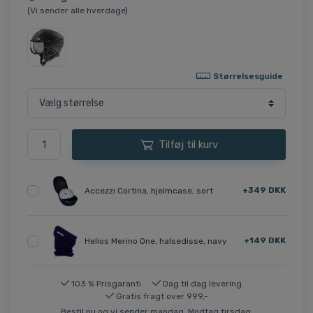
(Vi sender alle hverdage)
Størrelsesguide
Tilføj til kurv
+349 DKK
Accezzi Cortina, hjelmcase, sort
+149 DKK
Helios Merino One, halsedisse, navy
103 % Prisgaranti
Dag til dag levering
Gratis fragt over 999,-
Bestil nu og vi sender mandag. Modtag tirsdag.