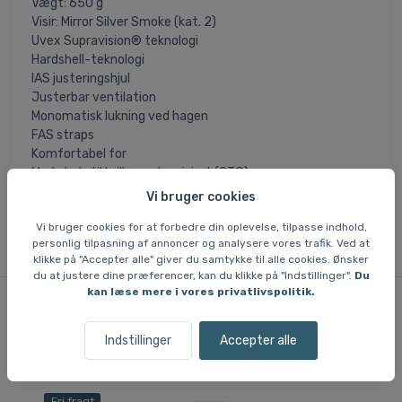
Vægt: 650 g
Visir: Mirror Silver Smoke (kat. 2)
Uvex Supravision® teknologi
Hardshell-teknologi
IAS justeringshjul
Justerbar ventilation
Monomatisk lukning ved hagen
FAS straps
Komfortabel for
Med plads til briller under visiret (OTG)
Certificering: EN 1077:2007 B
Vi bruger cookies
Vi bruger cookies for at forbedre din oplevelse, tilpasse indhold,
personlig tilpasning af annoncer og analysere vores trafik. Ved at
klikke på "Accepter alle" giver du samtykke til alle cookies. Ønsker
du at justere dine præferencer, kan du klikke på "Indstillinger".
Du
kan læse mere i vores privatlivspolitik.
Lignende varer
Indstillinger
Accepter alle
Fri fragt
Fri