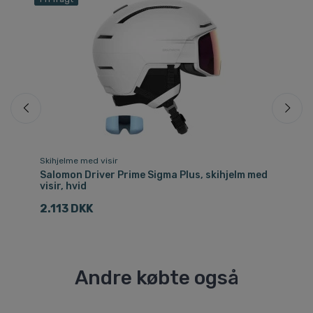
Skihjelme med visir
Sk
Salomon Driver Prime Sigma Plus, skihjelm med
Sa
visir, hvid
hv
2.113 DKK
1.
Andre købte også