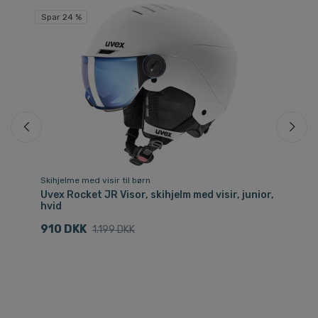
Spar 24 %
Skihjelme med visir til børn
Sol
Uvex Rocket JR Visor, skihjelm med visir, junior,
Uv
hvid
4
910 DKK
1.199 DKK