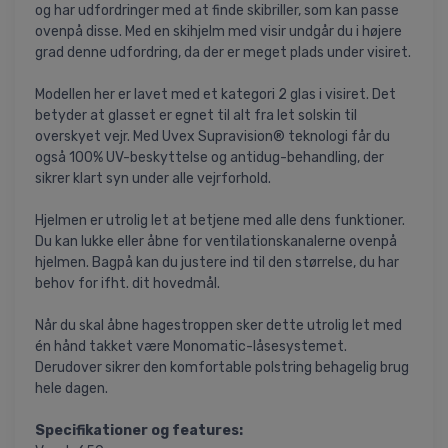
og har udfordringer med at finde skibriller, som kan passe
ovenpå disse. Med en skihjelm med visir undgår du i højere
grad denne udfordring, da der er meget plads under visiret.
Modellen her er lavet med et kategori 2 glas i visiret. Det
betyder at glasset er egnet til alt fra let solskin til
overskyet vejr. Med Uvex Supravision® teknologi får du
også 100% UV-beskyttelse og antidug-behandling, der
sikrer klart syn under alle vejrforhold.
Hjelmen er utrolig let at betjene med alle dens funktioner.
Du kan lukke eller åbne for ventilationskanalerne ovenpå
hjelmen. Bagpå kan du justere ind til den størrelse, du har
behov for ifht. dit hovedmål.
Når du skal åbne hagestroppen sker dette utrolig let med
én hånd takket være Monomatic-låsesystemet.
Derudover sikrer den komfortable polstring behagelig brug
hele dagen.
Specifikationer og features: