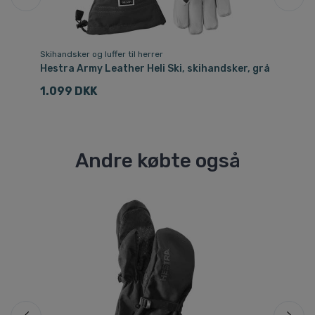
Skihandsker og luffer til herrer
Ski
Hestra Army Leather Heli Ski, skihandsker, grå
He
1.099 DKK
1
Andre købte også