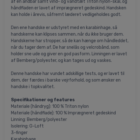
af en åndbar samt vind- og vandtæt Triton nylon-skal, og
håndfladen er lavet af imprægneret gedeskind. Handsken
kan holde i årevis, såfremt læderet vedligeholdes godt.
Den ene handske er udstyret med en karabinhage, så
handskerne kan klipses sammen, når du ikke bruger dem.
Handskerne har stropper, så de kan hænge om håndleddet,
når du tager dem af. De har snelås og velcrobånd, som
holder sne ude og giver en god pasform. Linningen er lavet
af Bemberg/polyester, og kan tages ud og vaskes.
Denne handske har vundet adskillige tests, og er lavet til
dem, der færdes i barske vejrforhold, og som ønsker en
handske i topkvalitet.
Specifikationer og features
Materiale (håndryg): 100 % Triton nylon
Materiale (håndflade): 100 % Imprægneret gedeskind
Linning: Bemberg/polyester
Isolering: G-Loft
3-finger
Karabinhage