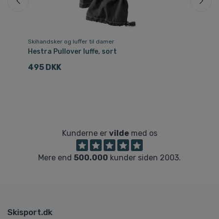
Skihandsker og luffer til damer
Va
Hestra Pullover luffe, sort
He
495 DKK
8
Kunderne er
vilde
med os
Mere end
500.000
kunder siden 2003.
Skisport.dk