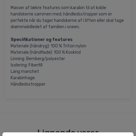
Masser af lækre features som karabin til at koble
handskerne sammen med, håndledsstropper som er
perfekte når du tager handskerne af i liften eller skal tage
drømmebilledet af familien i sneen.
Specifikationer og features
Materiale (håndryg): 100 % Triton nylon
Materiale (håndflade): 100 % Koskind
Linning: Bemberg/polyester
Isolering: Fiberfill
Lang manchet
Karabinhage
Håndledsstropper
Lignende varer