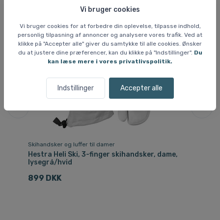
Vi bruger cookies
Vi bruger cookies for at forbedre din oplevelse, tilpasse indhold,
personlig tilpasning af annoncer og analysere vores trafik. Ved at
klikke på "Accepter alle" giver du samtykke til alle cookies. Ønsker
du at justere dine præferencer, kan du klikke på "Indstillinger".
Du
kan læse mere i vores privatlivspolitik.
Indstillinger
Accepter alle
Skihandsker og luffer til damer
Sk
id
Hestra Heli Ski, 3-finger skihandsker, dame,
He
lysegrå/hvid
gr
899 DKK
9