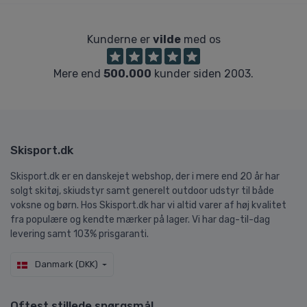
Kunderne er
vilde
med os
Mere end
500.000
kunder siden 2003.
Skisport.dk
Skisport.dk er en danskejet webshop, der i mere end 20 år har
solgt skitøj, skiudstyr samt generelt outdoor udstyr til både
voksne og børn. Hos Skisport.dk har vi altid varer af høj kvalitet
fra populære og kendte mærker på lager. Vi har dag-til-dag
levering samt 103% prisgaranti.
Danmark (DKK)
Oftest stillede spørgsmål