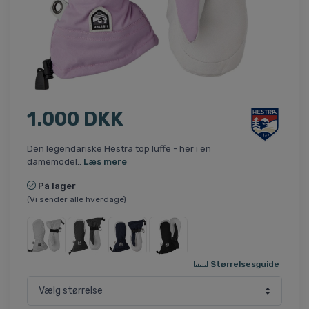
1.000 DKK
Den legendariske Hestra top luffe - her i en
damemodel..
Læs mere
På lager
(Vi sender alle hverdage)
Størrelsesguide