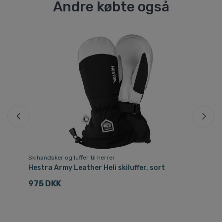
Andre købte også
Sp
Skihandsker og luffer til herrer
Ski
Hestra Army Leather Heli skiluffer, sort
He
975 DKK
2