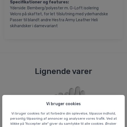
Specifikationer og features:
Yderside: Bemberg/polyester m. G-Loft isolering
Velcro på skaftet, for let tilslutning med yderhandske
Passer til blandt andre Hestra Army Leather Heli
skihandsker i damevariant
Lignende varer
Vi bruger cookies
Vi bruger cookies for at forbedre din oplevelse, tilpasse indhold,
personlig tilpasning af annoncer og analysere vores trafik. Ved at
klikke på "Accepter alle" giver du samtykke til alle cookies. Ønsker