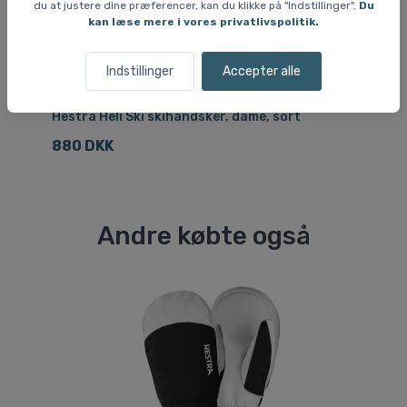
du at justere dine præferencer, kan du klikke på "Indstillinger".
Du
kan læse mere i vores privatlivspolitik.
Indstillinger
Accepter alle
Skihandsker og luffer til damer
Sk
Hestra Heli Ski skihandsker, dame, sort
He
880 DKK
4
Andre købte også
Sp