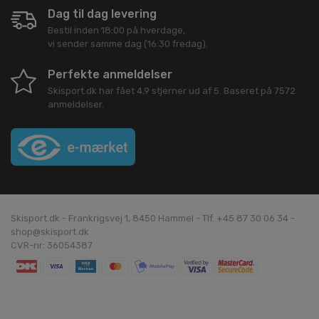
Dag til dag levering
Bestil inden 18:00 på hverdage,
vi sender samme dag (16:30 fredag).
Perfekte anmeldelser
Skisport.dk
har fået
4,9
stjerner ud af
5
. Baseret på
7572
anmeldelser.
Skisport.dk - Frankrigsvej 1, 8450 Hammel - Tlf. +45 87 30 06 34 -
shop@skisport.dk
CVR-nr: 36054387