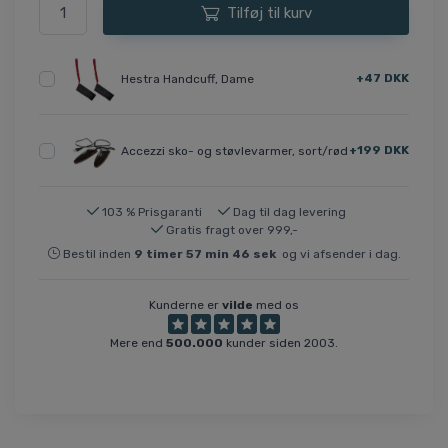
Tilføj til kurv
+47 DKK
Hestra Handcuff, Dame
+199 DKK
Accezzi sko- og støvlevarmer, sort/rød
103 % Prisgaranti
Dag til dag levering
Gratis fragt over 999,-
Bestil inden
9
timer
57
min
45
sek
og vi afsender i dag.
Kunderne er
vilde
med os
Mere end
500.000
kunder siden 2003.