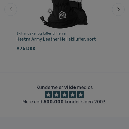
Skihandsker og luffer til herrer
Ski
Hestra Army Leather Heli skiluffer, sort
He
975 DKK
2
Kunderne er
vilde
med os
Mere end
500.000
kunder siden 2003.