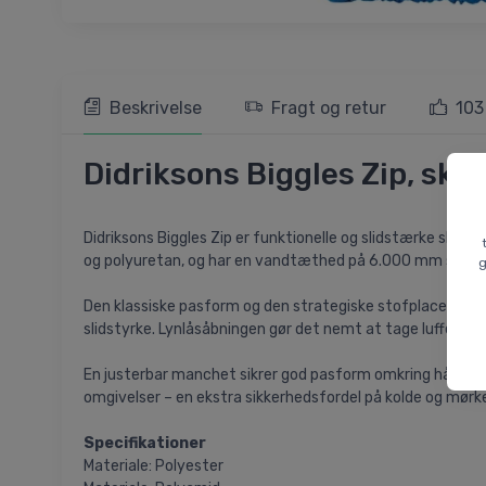
Beskrivelse
Fragt og retur
103
Didriksons Biggles Zip, skiluf
Didriksons Biggles Zip er funktionelle og slidstærke skiluf
og polyuretan, og har en vandtæthed på 6.000 mm samt et
g
Den klassiske pasform og den strategiske stofplacering (
slidstyrke. Lynlåsåbningen gør det nemt at tage lufferne
En justerbar manchet sikrer god pasform omkring håndledde
omgivelser – en ekstra sikkerhedsfordel på kolde og mørk
Specifikationer
Materiale: Polyester