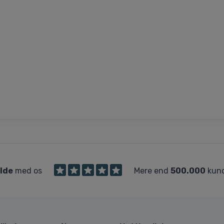
ilde
med os
Mere end
500.000
kund