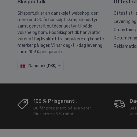
Skisport.dk
Oftest st
Skisport.dk er en danskejet webshop, der i
Oftest stil
mere end 20 år har solgt skitøj, skiudstyr
Levering og
samt generelt outdoor udstyr til både
Ombytning
voksne og børn. Hos Skisport.dk har vi altid
Returnerin
varer af høj kvalitet fra populære og kendte
mærker på lager. Vi har dag-til-dag levering
Reklamatio
samt 103% prisgaranti.
Danmark (DKK)
103 % Prisgaranti.
Dag
Du får prisgaranti på alle varer.
Bes
Plus ekstra 3 % rabat
vi 