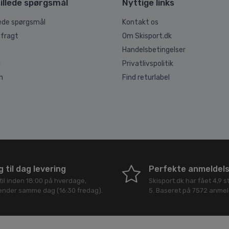
illede spørgsmål
Nyttige links
lede spørgsmål
Kontakt os
 fragt
Om Skisport.dk
Handelsbetingelser
g
Privatlivspolitik
n
Find returlabel
 til dag levering
Perfekte anmeldel
til inden 18:00 på hverdage,
Skisport.dk
har fået
4,9
st
sender samme dag (16:30 fredag).
5
. Baseret på
7572
anmeld