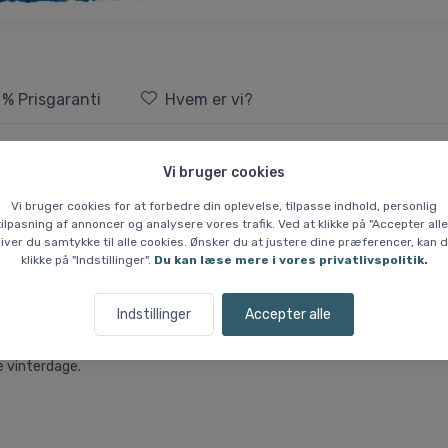
 % Prisgaranti
Hvem er vi?
fer, junior, blå
Vi bruger cookies
Vi bruger cookies for at forbedre din oplevelse, tilpasse indhold, personlig
fer til børn, som har brug for varme hænder og maksimal beskyttelse i vi
tilpasning af annoncer og analysere vores trafik. Ved at klikke på "Accepter alle
 vandtæt inderfor, der effektivt holder fugt ude.
iver du samtykke til alle cookies. Ønsker du at justere dine præferencer, kan 
klikke på "Indstillinger".
Du kan læse mere i vores privatlivspolitik.
fabric mapping) sikrer både komfort og bevægelighed, mens forstærke
 af og på – også med små hænder.
Indstillinger
Accepter alle
t, og en indbygget sikkerhedssnor forhindrer, at lufferne bliver væk 
e vinterdage.