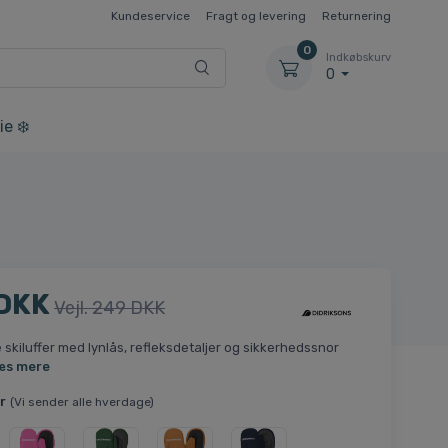
Kundeservice
Fragt og levering
Returnering
0
Indkøbskurv
0
ie ❄️
 DKK
Vejl. 249 DKK
skiluffer med lynlås, refleksdetaljer og sikkerhedssnor
æs mere
r
(Vi sender alle hverdage)