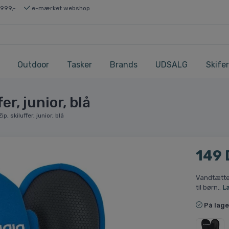
 999,-
e-mærket webshop
Outdoor
Tasker
Brands
UDSALG
Skifer
er, junior, blå
p, skiluffer, junior, blå
149
Vandtætte 
til børn..
L
På lage