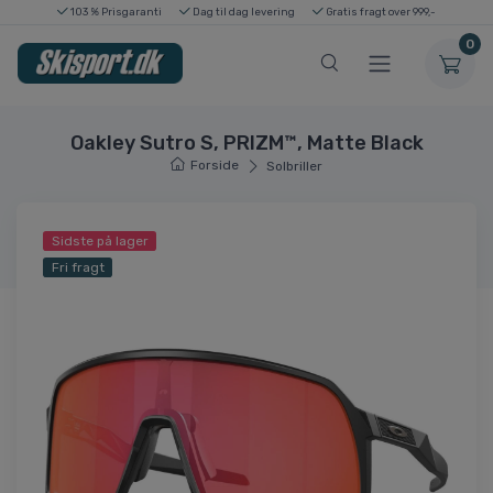
103 % Prisgaranti
Dag til dag levering
Gratis fragt over 999,-
0
Oakley Sutro S, PRIZM™, Matte Black
Forside
Solbriller
Sidste på lager
Fri fragt