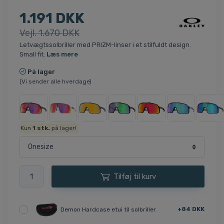
1.191 DKK
Vejl. 1.670 DKK
Letvægtssolbriller med PRIZM-linser i et stilfuldt design.
Small fit.
Læs mere
På lager
(Vi sender alle hverdage)
Kun
1
stk.
på lager!
Tilføj til kurv
+84 DKK
Demon Hardcase etui til solbriller