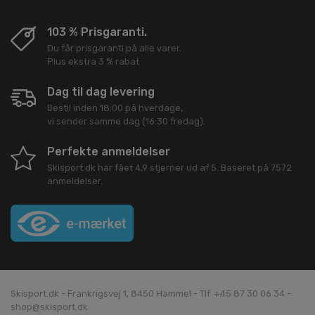
103 % Prisgaranti.
Du får prisgaranti på alle varer.
Plus ekstra 3 % rabat
Dag til dag levering
Bestil inden 18:00 på hverdage,
vi sender samme dag (16:30 fredag).
Perfekte anmeldelser
Skisport.dk
har fået
4,9
stjerner ud af
5
. Baseret på
7572
anmeldelser.
Skisport.dk - Frankrigsvej 1, 8450 Hammel - Tlf. +45 87 30 06 34 -
shop@skisport.dk