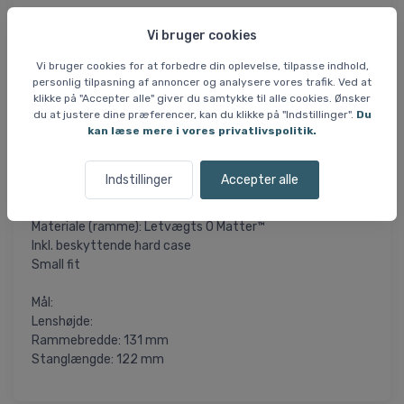
Oakley Radar EV Path sidder tæt, giver maksimalt udsyn
Vi bruger cookies
og vejer ganske lidt. Denne model kommer med glas
designet til dig, der dyrker landevejscykling eller løber ude i
Vi bruger cookies for at forbedre din oplevelse, tilpasse indhold,
det fri. De er desuden perfekte til skiløb. Prizm glassene
personlig tilpasning af annoncer og analysere vores trafik. Ved at
forstærker kontraster og farver og fremhæver detaljer -
klikke på "Accepter alle" giver du samtykke til alle cookies. Ønsker
alt sammen essentielt for at du kan give den maks gas
du at justere dine præferencer, kan du klikke på "Indstillinger".
Du
ude på vejene eller i bjergene.
kan læse mere i vores privatlivspolitik.
Specifikationer og features:
Indstillinger
Accepter alle
Linse: PRIZM 24K Polarized
VLT: 11%
Materiale (ramme): Letvægts O Matter™
Inkl. beskyttende hard case
Small fit
Mål:
Lenshøjde:
Rammebredde: 131 mm
Stanglængde: 122 mm