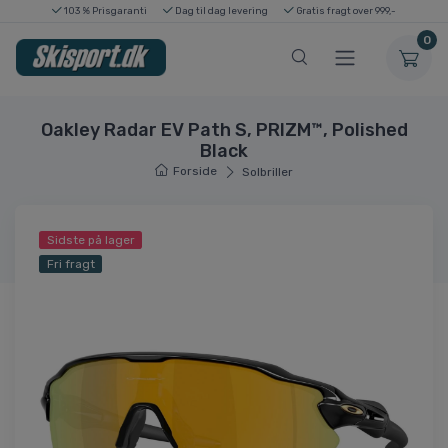
103 % Prisgaranti
Dag til dag levering
Gratis fragt over 999,-
0
Oakley Radar EV Path S, PRIZM™, Polished
Black
Forside
Solbriller
Sidste på lager
Fri fragt