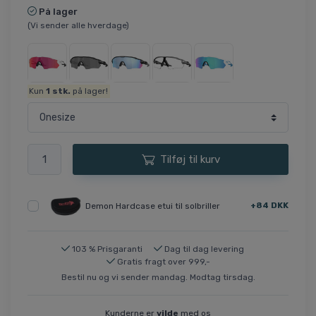
På lager
(Vi sender alle hverdage)
Kun
1
stk.
på lager!
Tilføj til kurv
+84 DKK
Demon Hardcase etui til solbriller
103 % Prisgaranti
Dag til dag levering
Gratis fragt over 999,-
Bestil nu og vi sender mandag. Modtag tirsdag.
Kunderne er
vilde
med os