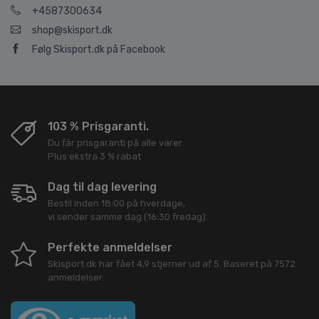
+4587300634
shop@skisport.dk
Følg Skisport.dk på Facebook
103 % Prisgaranti.
Du får prisgaranti på alle varer.
Plus ekstra 3 % rabat
Dag til dag levering
Bestil inden 18:00 på hverdage,
vi sender samme dag (16:30 fredag).
Perfekte anmeldelser
Skisport.dk
har fået
4,9
stjerner ud af
5
. Baseret på
7572
anmeldelser.