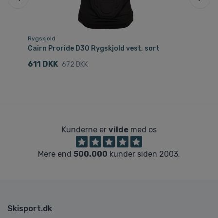
Rygskjold
Sol
Cairn Proride D3O Rygskjold vest, sort
Ca
611 DKK
1
672 DKK
Kunderne er
vilde
med os
Mere end
500.000
kunder siden 2003.
Skisport.dk