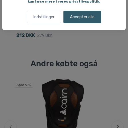
kan læse mere i vores privatlivspolitik.
Indstillinger
Accepter alle
Solbriller
Sol
Cairn Foolish Polarized, solbriller, sort/blå
De
212 DKK
2
279 DKK
Andre købte også
Spar 9 %