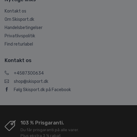
Kontakt os
Om Skisport.dk
Handelsbetingelser
Privatlivspolitik
Find returlabel
Kontakt os
+4587300634
shop@skisport.dk
Følg Skisport.dk på Facebook
103 % Prisgaranti.
Du får prisgaranti på alle varer.
Plus ekstra 3 % rabat