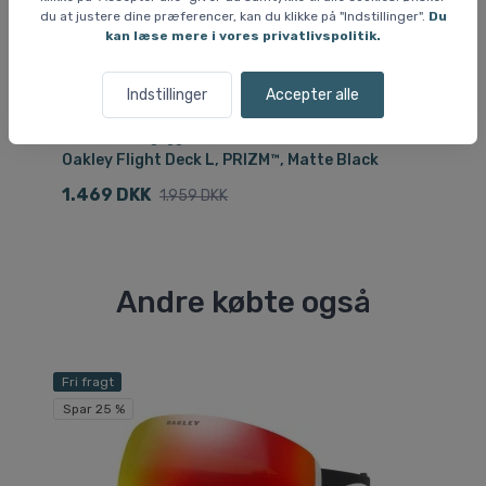
du at justere dine præferencer, kan du klikke på "Indstillinger".
Du
kan læse mere i vores privatlivspolitik.
Indstillinger
Accepter alle
Skibriller / ski goggles
Ski
Oakley Flight Deck L, PRIZM™, Matte Black
Oa
1.469 DKK
1
1.959 DKK
Andre købte også
Fri fragt
Fri
Spar 25 %