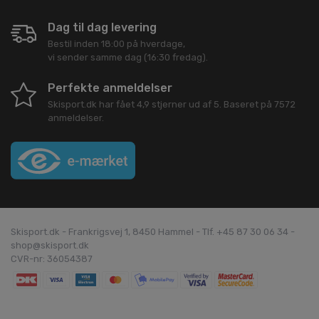
Dag til dag levering
Bestil inden 18:00 på hverdage,
vi sender samme dag (16:30 fredag).
Perfekte anmeldelser
Skisport.dk
har fået
4,9
stjerner ud af
5
. Baseret på
7572
anmeldelser.
Skisport.dk - Frankrigsvej 1, 8450 Hammel - Tlf. +45 87 30 06 34 -
shop@skisport.dk
CVR-nr: 36054387