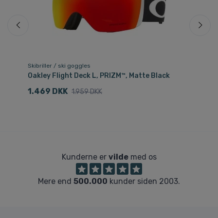
Skibriller / ski goggles
Sol
Oakley Flight Deck L, PRIZM™, Matte Black
Oa
Ma
1.469 DKK
1.959 DKK
1
Kunderne er
vilde
med os
Mere end
500.000
kunder siden 2003.