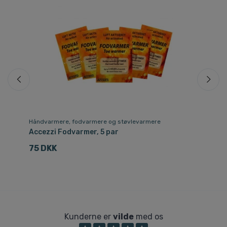
Håndvarmere, fodvarmere og støvlevarmere
Sk
Accezzi Fodvarmer, 5 par
Ho
75 DKK
1
Kunderne er
vilde
med os