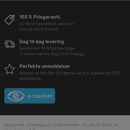
103 % Prisgaranti.
Du får prisgaranti på alle varer.
Plus ekstra 3 % rabat
Dag til dag levering
Bestil inden 18:00 på hverdage,
vi sender samme dag (16:30 fredag).
Perfekte anmeldelser
Skisport.dk
har fået
4,9
stjerner ud af
5
. Baseret på
7572
anmeldelser.
Skisport.dk - Frankrigsvej 1, 8450 Hammel - Tlf. +45 87 30 06 34 -