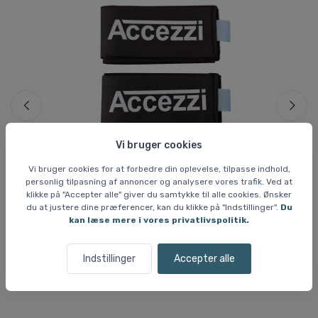
Sp
Vi bruger cookies
Skivoks & vedligehold
Ski
Vi bruger cookies for at forbedre din oplevelse, tilpasse indhold,
Accezzi skiclips til carving ski
He
personlig tilpasning af annoncer og analysere vores trafik. Ved at
klikke på "Accepter alle" giver du samtykke til alle cookies. Ønsker
35 DKK
3
du at justere dine præferencer, kan du klikke på "Indstillinger".
Du
kan læse mere i vores privatlivspolitik.
Indstillinger
Accepter alle
Andre købte også