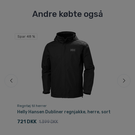
Andre købte også
Spar 48 %
Sp
Regntøj til herrer
Re
Helly Hansen Dubliner regnjakke, herre, sort
He
721 DKK
6
1.399 DKK