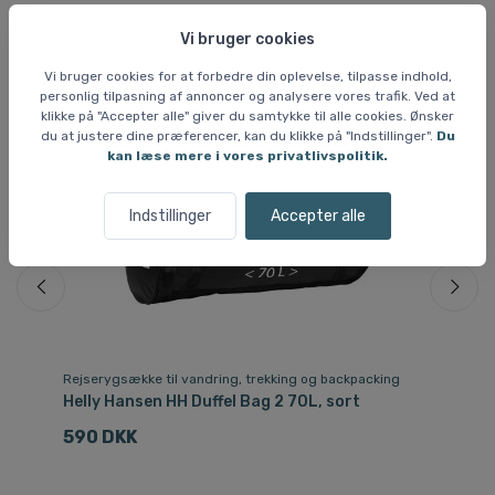
Lignende varer
Vi bruger cookies
Vi bruger cookies for at forbedre din oplevelse, tilpasse indhold,
personlig tilpasning af annoncer og analysere vores trafik. Ved at
klikke på "Accepter alle" giver du samtykke til alle cookies. Ønsker
du at justere dine præferencer, kan du klikke på "Indstillinger".
Du
kan læse mere i vores privatlivspolitik.
Indstillinger
Accepter alle
Rejserygsække til vandring, trekking og backpacking
Re
rt
Helly Hansen HH Duffel Bag 2 70L, sort
He
590 DKK
4