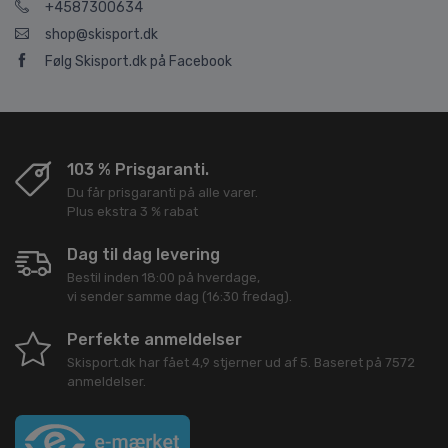
+4587300634
shop@skisport.dk
Følg Skisport.dk på Facebook
103 % Prisgaranti.
Du får prisgaranti på alle varer.
Plus ekstra 3 % rabat
Dag til dag levering
Bestil inden 18:00 på hverdage,
vi sender samme dag (16:30 fredag).
Perfekte anmeldelser
Skisport.dk
har fået
4,9
stjerner ud af
5
. Baseret på
7572
anmeldelser.