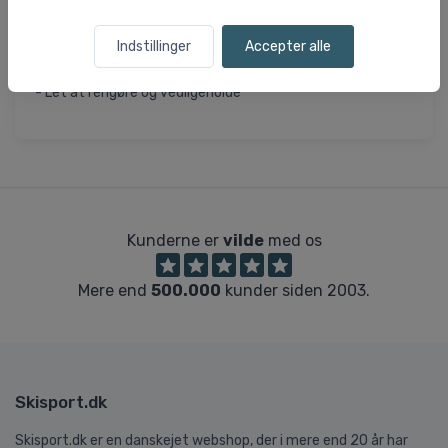
- Reflekselementer for øget synlighed
- Fremstillet af genanvendt polyester
Indstillinger
Accepter alle
- Justerbare manchetter og hætte
- Forstærkninger på udsatte områder
- Let at rengøre og vedligeholde
Kunderne er
vilde
med os
Mere end
500.000
kunder siden 2003.
Skisport.dk
Skisport.dk er en danskejet webshop, der i mere end 20 år har