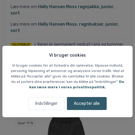
Læs mere om
Helly Hansen Moss regnjakke, junior,
sort
Læs mere om
Helly Hansen Moss, regnbukser, junior,
sort
= Varen er permanent nedsat i pris og kommer
SLUTSALG
ikke tilbage, når nuværende lager er solgt. Utilgængelige
Vi bruger cookies
størrelser kan ikke skaffes.
Vi bruger cookies for at forbedre din oplevelse, tilpasse indhold,
personlig tilpasning af annoncer og analysere vores trafik. Ved at
klikke på "Accepter alle" giver du samtykke til alle cookies. Ønsker
du at justere dine præferencer, kan du klikke på "Indstillinger".
Du
kan læse mere i vores privatlivspolitik.
Lignende varer
Indstillinger
Accepter alle
Spar 11 %
Sp