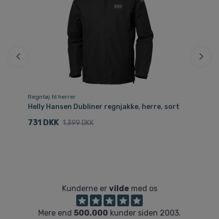
Regntøj til herrer
Re
Helly Hansen Dubliner regnjakke, herre, sort
He
731 DKK
5
1.399 DKK
Kunderne er
vilde
med os
Mere end
500.000
kunder siden 2003.