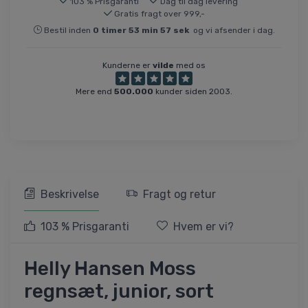
103 % Prisgaranti
Dag til dag levering
Gratis fragt over 999,-
Bestil inden
0
timer
53
min
57
sek
og vi afsender i dag.
Kunderne er
vilde
med os
Mere end
500.000
kunder siden 2003.
Beskrivelse
Fragt og retur
103 % Prisgaranti
Hvem er vi?
Helly Hansen Moss
regnsæt, junior, sort