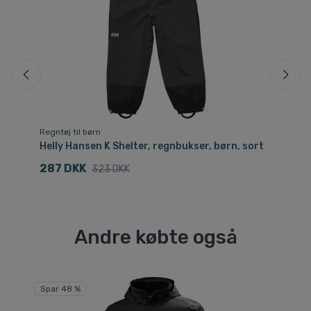
Regntøj til børn
Reg
rt
Helly Hansen K Shelter, regnbukser, børn, sort
21
287 DKK
4
323 DKK
Andre købte også
Spar 48 %
Sp