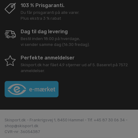
103 % Prisgaranti.
Du får prisgaranti på alle varer.
Plus ekstra 3 % rabat
Dag til dag levering
Bestil inden 18:00 på hverdage,
vi sender samme dag (16:30 fredag).
Perfekte anmeldelser
Skisport.dk
har fået
4,9
stjerner ud af
5
. Baseret på
7572
anmeldelser.
Skisport.dk - Frankrigsvej 1, 8450 Hammel - Tlf. +45 87 30 06 34 -
shop@skisport.dk
CVR-nr: 36054387