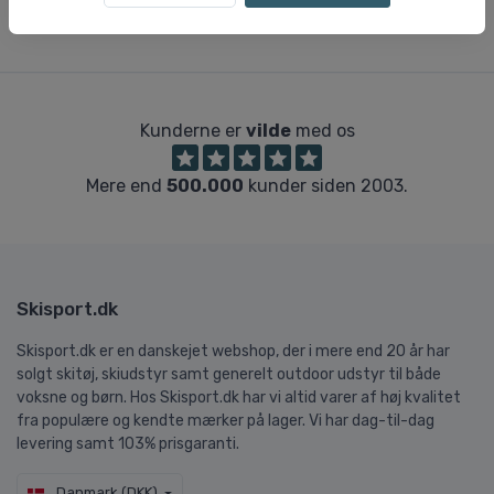
Kunderne er
vilde
med os
Mere end
500.000
kunder siden 2003.
Skisport.dk
Skisport.dk er en danskejet webshop, der i mere end 20 år har
solgt skitøj, skiudstyr samt generelt outdoor udstyr til både
voksne og børn. Hos Skisport.dk har vi altid varer af høj kvalitet
fra populære og kendte mærker på lager. Vi har dag-til-dag
levering samt 103% prisgaranti.
Danmark (DKK)