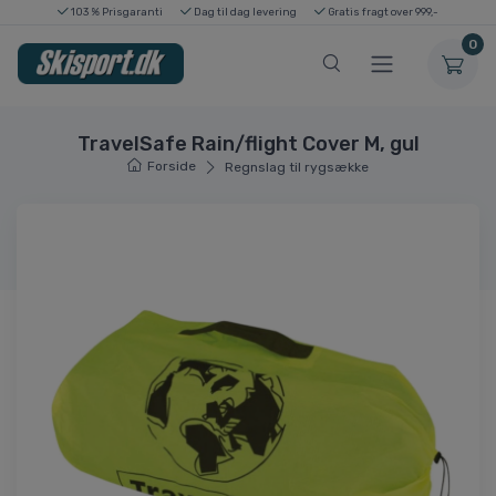
103 % Prisgaranti
Dag til dag levering
Gratis fragt over 999,-
0
TravelSafe Rain/flight Cover M, gul
Forside
Regnslag til rygsække