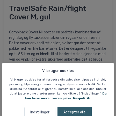
TravelSafe Rain/flight
Cover M, gul
Combipack Cover M i sort er en praktisk kombination af
regnslag og flytaske, der sikrer din rygsæk under rejsen.
Dette cover er vandtæt og let, hvilket gør det nemt at
pakke ned i en lille bæretaske. Det er designet til rygsække
op til 55 liter og er ideelt til at beskytte dine ejendele mod
vejr og vind. For ekstra sikkerhed anbefales det at bruge
en TSA-lås til at sikre tasken.
Vi bruger cookies
Specifikationer og features:
Vi bruger cookies for at forbedre din oplevelse, tilpasse indhold,
- Passer til rygsække op til 55 liter
personlig tilpasning af annoncer og analysere vores trafik. Ved at
- Vandtæt og letvægtsdesign
klikke på "Accepter alle" giver du samtykke til alle cookies. Ønsker
- Materiale: 210D ripstop poly
du at justere dine præferencer, kan du klikke på "Indstillinger".
Du
- Farve: Sort
kan læse mere i vores privatlivspolitik.
- Vægt: 195 g
- Dimensioner: 39 x 37 x 65 cm
Indstillinger
Accepter alle