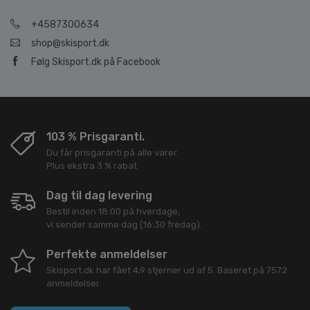
+4587300634
shop@skisport.dk
Følg Skisport.dk på Facebook
103 % Prisgaranti.
Du får prisgaranti på alle varer.
Plus ekstra 3 % rabat
Dag til dag levering
Bestil inden 18:00 på hverdage,
vi sender samme dag (16:30 fredag).
Perfekte anmeldelser
Skisport.dk
har fået
4,9
stjerner ud af
5
. Baseret på
7572
anmeldelser.