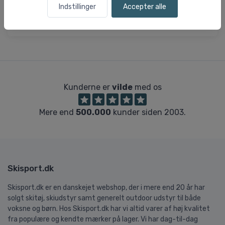
- Fire lysniveauer, inklusive super-low mode for
Indstillinger
Accepter alle
batteribesparelse
Kunderne er
vilde
med os
Mere end
500.000
kunder siden 2003.
Skisport.dk
Skisport.dk er en danskejet webshop, der i mere end 20 år har
solgt skitøj, skiudstyr samt generelt outdoor udstyr til både
voksne og børn. Hos Skisport.dk har vi altid varer af høj kvalitet
fra populære og kendte mærker på lager. Vi har dag-til-dag