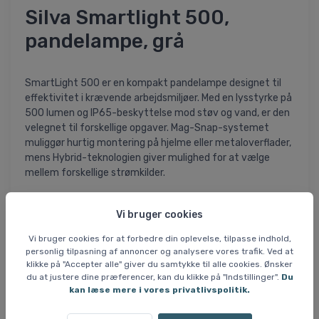
Silva Smartlight 500,
pandelampe, grå
SmartLight 500 er en kompakt pandelampe designet til
effektivitet i krævende arbejdsmiljøer. Med en lysstyrke på
500 lumen og IP65-beskyttelse mod støv og vand, er den
velegnet til forskellige opgaver. Mag-Snap-systemet
muliggør hurtig montering på hjelme eller metaloverflader,
mens Hybrid-teknologien giver mulighed for at vælge
mellem forskellige strømkilder.
Specifikationer og features:
Vi bruger cookies
- 500 lumen lysstyrke med COB-LED og to mellemstyrke
LED'er
Vi bruger cookies for at forbedre din oplevelse, tilpasse indhold,
- IP65-beskyttelse mod støv og vand
personlig tilpasning af annoncer og analysere vores trafik. Ved at
- Mag-Snap montering til hurtig fastgørelse
klikke på "Accepter alle" giver du samtykke til alle cookies. Ønsker
- Hybrid-teknologi til brug med genopladeligt batteri eller
du at justere dine præferencer, kan du klikke på "Indstillinger".
Du
kan læse mere i vores privatlivspolitik.
AAA-batterier
- Rød og orange LED til specialiseret belysning