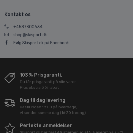
Kontakt os
+4587300634
shop@skisport.dk
Følg Skisport.dk på Facebook
103 % Prisgaranti.
Du får prisgaranti på alle varer.
Plus ekstra 3 % rabat
Dag til dag levering
Bestil inden 18:00 på hverdage,
vi sender samme dag (16:30 fredag).
Perfekte anmeldelser
Skisport.dk
har fået
4,9
stjerner ud af
5
. Baseret på
7572