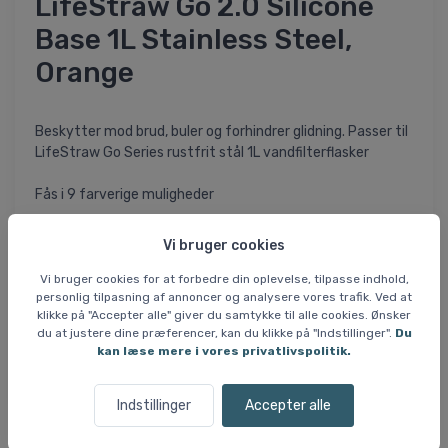
LifeStraw Go 2.0 Silicone
Base 1L Stainless Steel,
Orange
Beskytter mod brud, buler og forhindrer glidning. Passer til
LifeStraw Go Series rustfrit stål 1L vandfilterflasker
Fås i 9 farverige muligheder
Fremstillet af højkvalitets silikone
Vi bruger cookies
Ved hvert køb får et barn i nød adgang til rent drikkevand i
Vi bruger cookies for at forbedre din oplevelse, tilpasse indhold,
personlig tilpasning af annoncer og analysere vores trafik. Ved at
et år
klikke på "Accepter alle" giver du samtykke til alle cookies. Ønsker
du at justere dine præferencer, kan du klikke på "Indstillinger".
Du
LifeStraw er en B Corp og Climate Neutral certificeret
kan læse mere i vores privatlivspolitik.
brand
Indstillinger
Accepter alle