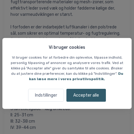
fugttransporterende materialer og mesh-zoner, som
effektivt leder sved væk og holder fødderne kølige der,
hvor varmeudviklingen er størst.
I forfoden er der indarbejdet luftkanaler i den polstrede
sål, som sikrer en optimal temperatur- og fugtregulering.
Anatomiske polstringer giver pålidelig støddæmpning og
beskytter mod tryk og friktion ? især omkring hæl, forfod
Vi bruger cookies
og akillessene.
Vi bruger cookies for at forbedre din oplevelse, tilpasse indhold,
personlig tilpasning af annoncer og analysere vores trafik. Ved at
Strømpens tre-dimensionelle overflade forbedrer grebet i
klikke på "Accepter alle" giver du samtykke til alle cookies. Ønsker
skoen, mens den skræddersyede tåboks til højre og
du at justere dine præferencer, kan du klikke på "Indstillinger".
Du
venstre fod øger komforten og den præcise pasform.
kan læse mere i vores privatlivspolitik.
Derudover sørger den særlige strikkonstruktion for støtte
til muskulaturen og stabilisering af fod og ankel under
Indstillinger
Accepter alle
bevægelse.
Størrelsesguide - læg omkreds:
II: 25-31 cm
III: 32-38 cm
IV: 39-44 cm