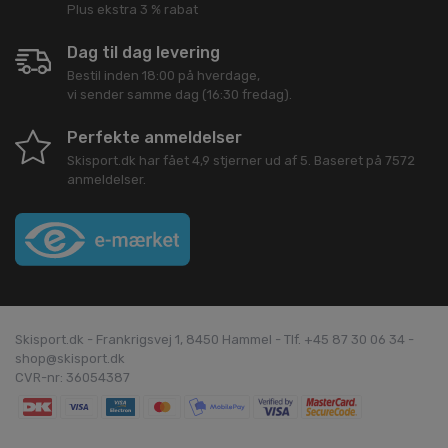
Plus ekstra 3 % rabat
Dag til dag levering
Bestil inden 18:00 på hverdage,
vi sender samme dag (16:30 fredag).
Perfekte anmeldelser
Skisport.dk
har fået
4,9
stjerner ud af
5
. Baseret på
7572
anmeldelser.
Skisport.dk - Frankrigsvej 1, 8450 Hammel - Tlf. +45 87 30 06 34 -
shop@skisport.dk
CVR-nr: 36054387