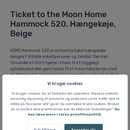
Ticket to the Moon Home
Hammock 520, Hængekøje,
Beige
HOME Hammock 520 er en komfortabel hængekøje
designet til både enkeltpersoner og familier. Den kan
forvandle et tomt hjørne i stuen til et hyggeligt
opholdssted eller gøre haven til et mere indbydende sted
at tilbringe tid. Hængekøjen er rummelig og robust, hvilket
gør den ideel til afslapning både indendørs og udendørs.
Vi bruger cookies
Specifikationer og features:
Vi bruger cookies for at forbedre din oplevelse, tilpasse indhold,
personlig tilpasning af annoncer og analysere vores trafik. Ved at
- Vægt: 2,28 kg
klikke på "Accepter alle" giver du samtykke til alle cookies. Ønsker
- Længde fra krog til krog: 520 cm
du at justere dine præferencer, kan du klikke på "Indstillinger".
Du
- Bredde: 300 cm
kan læse mere i vores privatlivspolitik.
- Maksimal belastning: 300 kg
- Stoflængde: 500 cm
- Brudstyrke: over 900 kg