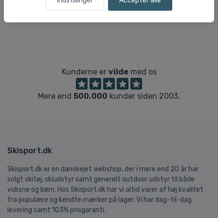
Indstillinger
Accepter alle
Kunderne er
vilde
med os
Mere end
500.000
kunder siden 2003.
Skisport.dk
Skisport.dk er en danskejet webshop, der i mere end 20 år har
solgt skitøj, skiudstyr samt generelt outdoor udstyr til både
voksne og børn. Hos Skisport.dk har vi altid varer af høj kvalitet
fra populære og kendte mærker på lager. Vi har dag-til-dag
levering samt 103% prisgaranti.