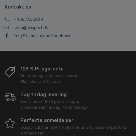
Kontakt os
+4587300634
shop@skisport.dk
Følg Skisport.dk på Facebook
103 % Prisgaranti.
Du får prisgaranti på alle varer.
Plus ekstra 3 % rabat
Dag til dag levering
Bestil inden 18:00 på hverdage,
vi sender samme dag (16:30 fredag).
Perfekte anmeldelser
Skisport.dk
har fået
4,9
stjerner ud af
5
. Baseret på
7572
anmeldelser.