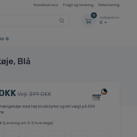
Kundeservice
Fragt og levering
Returnering
0
Indkøbskurv
0
ie ❄️
je, Blå
 DKK
Vejl. 399 DKK
 hængekøje med høj brudstyrke og let vægt på 500
re
r
(Levering om 3-5 hverdage)