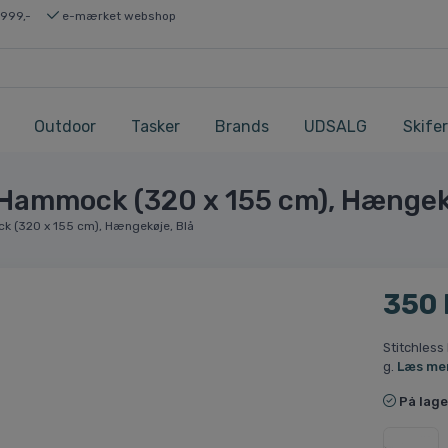
 999,-
e-mærket webshop
Outdoor
Tasker
Brands
UDSALG
Skifer
Hammock (320 x 155 cm), Hængekø
k (320 x 155 cm), Hængekøje, Blå
350
Stitchless
g.
Læs me
På lage