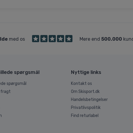
ilde
med os
Mere end
500.000
kund
illede spørgsmål
Nyttige links
lede spørgsmål
Kontakt os
 fragt
Om Skisport.dk
Handelsbetingelser
g
Privatlivspolitik
n
Find returlabel