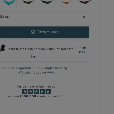
Tilføj til kurv
+115
Ticket to the Moon Nautical Rope Set, Rebsæt,
DKK
Sort
103 % Prisgaranti
3-5 dages levering
Gratis fragt over 999,-
Kunderne er
vilde
med os
Mere end
500.000
kunder siden 2003.