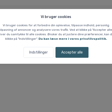
Vi bruger cookies
 % Prisgaranti
Hvem er vi?
Vi bruger cookies for at forbedre din oplevelse, tilpasse indhold, personlig
tilpasning af annoncer og analysere vores trafik. Ved at klikke på "Accepter alle
iver du samtykke til alle cookies. Ønsker du at justere dine præferencer, kan 
t Hammock (320 x 155 cm), Hænge
klikke på "Indstillinger".
Du kan læse mere i vores privatlivspolitik.
Indstillinger
Accepter alle
minimalisme og god værdi. Denne hængekøje er uden syninger, hvilket
 som en begyndermodel for unge brugere.