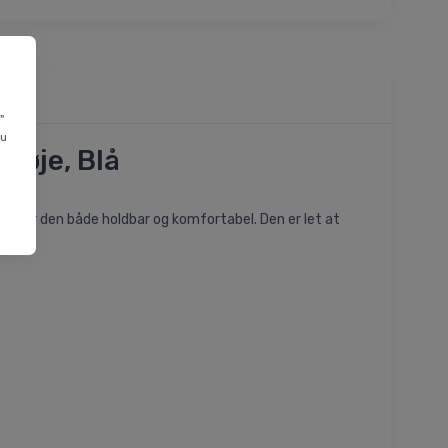
"
du
køje, Blå
 gør den både holdbar og komfortabel. Den er let at