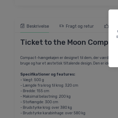
Beskrivelse
Fragt og retur
103
g
Ticket to the Moon Compac
Compact-hængekøjen er designet til dem, der værdsætter 
bruge og har et æstetisk tiltalende design. Den er ideel
Specifikationer og features:
- Vægt: 500 g
- Længde fra krog til krog: 320 cm
- Bredde: 155 cm
- Maksimal belastning: 200 kg
- Stoflængde: 300 cm
- Brudstyrke krog: over 380 kg
- Brudstyrke karabinhage: over 580 kg