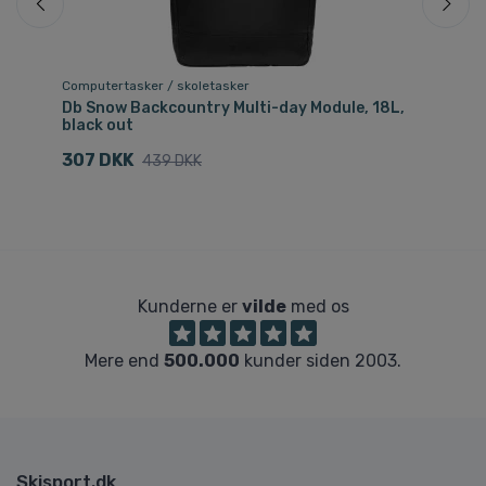
Computertasker / skoletasker
Re
Db Snow Backcountry Multi-day Module, 18L,
Db
black out
1
307 DKK
439 DKK
Kunderne er
vilde
med os
Mere end
500.000
kunder siden 2003.
Skisport.dk