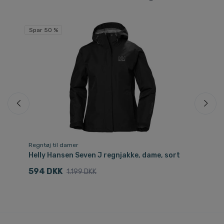
Spar 50 %
Regntøj til damer
Hå
Helly Hansen Seven J regnjakke, dame, sort
Ac
594 DKK
1
1.199 DKK