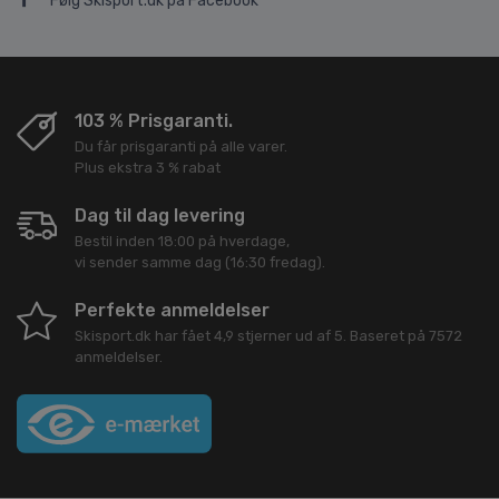
Følg Skisport.dk på Facebook
103 % Prisgaranti.
Du får prisgaranti på alle varer.
Plus ekstra 3 % rabat
Dag til dag levering
Bestil inden 18:00 på hverdage,
vi sender samme dag (16:30 fredag).
Perfekte anmeldelser
Skisport.dk
har fået
4,9
stjerner ud af
5
. Baseret på
7572
anmeldelser.