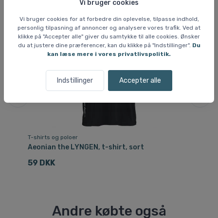
Vi bruger cookies
Vi bruger cookies for at forbedre din oplevelse, tilpasse indhold,
personlig tilpasning af annoncer og analysere vores trafik. Ved at
klikke på "Accepter alle" giver du samtykke til alle cookies. Ønsker
du at justere dine præferencer, kan du klikke på "Indstillinger".
Du
kan læse mere i vores privatlivspolitik.
Indstillinger
Accepter alle
T-shirts og poloer
T-
Aeonian the LYNGEN, t-shirt, sort
Ae
59 DKK
9
Andre købte også