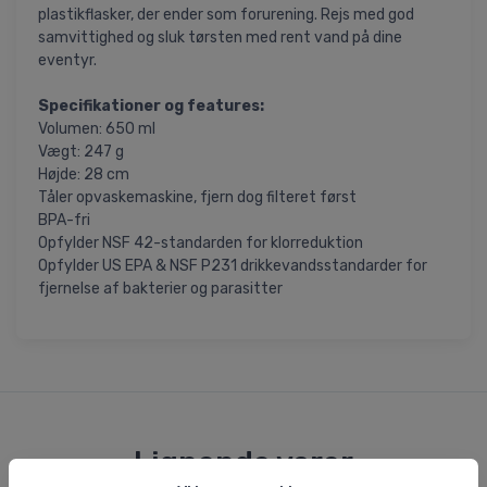
plastikflasker, der ender som forurening. Rejs med god
samvittighed og sluk tørsten med rent vand på dine
eventyr.
Specifikationer og features:
Volumen: 650 ml
Vægt: 247 g
Højde: 28 cm
Tåler opvaskemaskine, fjern dog filteret først
BPA-fri
Opfylder NSF 42-standarden for klorreduktion
Opfylder US EPA & NSF P231 drikkevandsstandarder for
fjernelse af bakterier og parasitter
Lignende varer