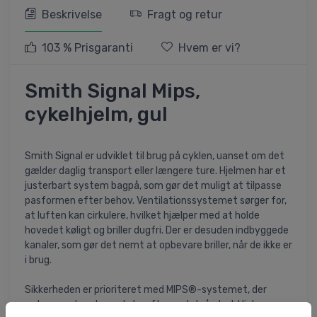
Beskrivelse
Fragt og retur
103 % Prisgaranti
Hvem er vi?
Smith Signal Mips,
cykelhjelm, gul
Smith Signal er udviklet til brug på cyklen, uanset om det
gælder daglig transport eller længere ture. Hjelmen har et
justerbart system bagpå, som gør det muligt at tilpasse
pasformen efter behov. Ventilationssystemet sørger for,
at luften kan cirkulere, hvilket hjælper med at holde
hovedet køligt og briller dugfri. Der er desuden indbyggede
kanaler, som gør det nemt at opbevare briller, når de ikke er
i brug.
Sikkerheden er prioriteret med MIPS®-systemet, der
reducerer de roterende kræfter ved skrå stød. Hjelmen er