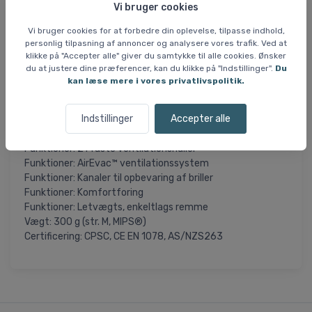
certificeret efter flere internationale standarder. Den
Vi bruger cookies
vejer 300 gram i størrelse medium og har en komfortabel
Vi bruger cookies for at forbedre din oplevelse, tilpasse indhold,
indvendig polstring. Remmene er lette og fylder minimalt,
personlig tilpasning af annoncer og analysere vores trafik. Ved at
og hjelmen har 21 faste ventilationshuller for konstant
klikke på "Accepter alle" giver du samtykke til alle cookies. Ønsker
luftgennemstrømning.
du at justere dine præferencer, kan du klikke på "Indstillinger".
Du
kan læse mere i vores privatlivspolitik.
Specifikationer og features
Pasform: VaporFit™ justeringssystem med 270 graders
Indstillinger
Accepter alle
tilpasning
Funktioner: MIPS® beskyttelsessystem
Funktioner: 21 faste ventilationshuller
Funktioner: AirEvac™ ventilationssystem
Funktioner: Kanaler til opbevaring af briller
Funktioner: Komfortforing
Funktioner: Letvægts, enkeltlags remme
Vægt: 300 g (str. M, MIPS®)
Certificering: CPSC, CE EN 1078, AS/NZS263