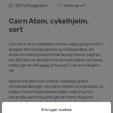
103 % Prisgaranti
Hvem er vi?
Cairn Atom, cykelhjelm,
sort
Cairn Atom er en cykelhjelm med lav vægt og høj komfort,
designet til hverdagscyklister og fritidspendlere, der
ønsker en enkel og beskyttende løsning. Med en vægt på
kun 265 gram er den blandt de letteste hjelme i sin klasse,
hvilket gør den behagelig at have på ? selv over længere
tid.
Hjelmen har Aero Flow Channel-teknologi og flere
ventilationsåbninger, som sikrer effektiv luftcirkulation og
hjælper med at holde hovedet køligt under brug. Det
universelle pasformsystem gør det nemt at justere
hjelmen, så den sidder sikkert og komfortabelt ? uanset
hovedform.
Vi bruger cookies