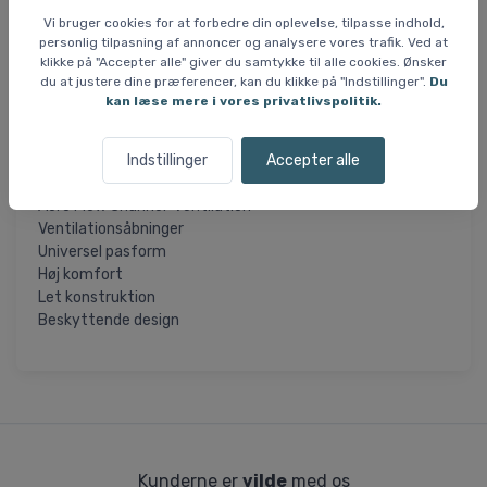
Den beskyttende konstruktion er udviklet med fokus på
Vi bruger cookies for at forbedre din oplevelse, tilpasse indhold,
personlig tilpasning af annoncer og analysere vores trafik. Ved at
hverdagsbrug, hvor sikkerhed og brugervenlighed går hånd
klikke på "Accepter alle" giver du samtykke til alle cookies. Ønsker
i hånd med et let og stilrent design. Cairn Atom er derfor
du at justere dine præferencer, kan du klikke på "Indstillinger".
Du
en god hjelm til dig, der ønsker en pålidelig og ventilerende
kan læse mere i vores privatlivspolitik.
cykelhjelm med lav vægt.
Specifikationer:
Indstillinger
Accepter alle
Vægt: 265 g
Aero Flow Channel-ventilation
Ventilationsåbninger
Universel pasform
Høj komfort
Let konstruktion
Beskyttende design
Kunderne er
vilde
med os