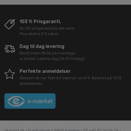
103 % Prisgaranti.
Du får prisgaranti på alle varer.
Plus ekstra 3 % rabat
Dag til dag levering
Bestil inden 18:00 på hverdage,
vi sender samme dag (16:30 fredag).
Perfekte anmeldelser
Skisport.dk
har fået
4,9
stjerner ud af
5
. Baseret på
7572
anmeldelser.
Skisport.dk - Frankrigsvej 1, 8450 Hammel - Tlf. +45 87 30 06 34 -