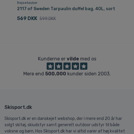
Rejsetasker
Re
ød
2117 of Sweden Tarpaulin duffel bag, 40L, sort
21
569 DKK
6
599 DKK
Kunderne er
vilde
med os
Mere end
500.000
kunder siden 2003.
Skisport.dk
Skisport.dk er en danskejet webshop, der i mere end 20 år har
solgt skitøj, skiudstyr samt generelt outdoor udstyr til både
voksne og børn. Hos Skisport.dk har vi altid varer af høj kvalitet