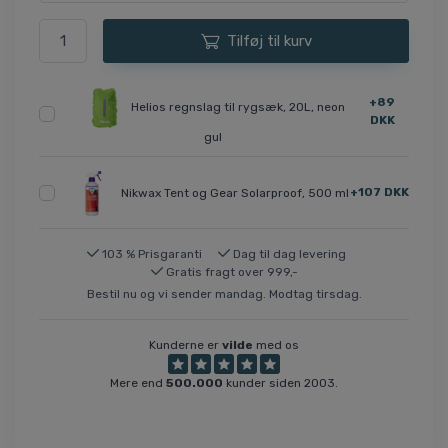
Tilføj til kurv
+89
Helios regnslag til rygsæk, 20L, neon
DKK
gul
+107 DKK
Nikwax Tent og Gear Solarproof, 500 ml
103 % Prisgaranti
Dag til dag levering
Gratis fragt over 999,-
Bestil nu og vi sender mandag. Modtag tirsdag.
Kunderne er
vilde
med os
Mere end
500.000
kunder siden 2003.