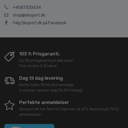
+4587300634
shop@skisport.dk
Følg Skisport.dk på Facebook
103 % Prisgaranti.
Du får prisgaranti på alle varer.
Plus ekstra 3 % rabat
Dag til dag levering
Bestil inden 18:00 på hverdage,
vi sender samme dag (16:30 fredag).
Perfekte anmeldelser
Skisport.dk
har fået
4,9
stjerner ud af
5
. Baseret på
7572
anmeldelser.