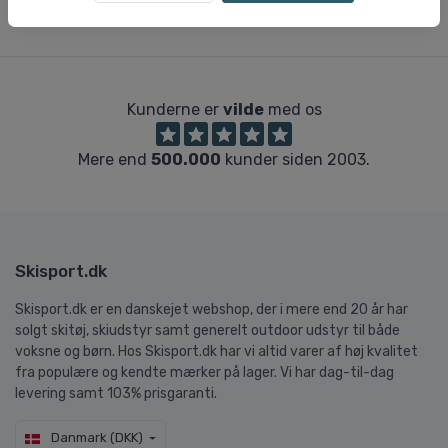
Kunderne er
vilde
med os
Mere end
500.000
kunder siden 2003.
Skisport.dk
Skisport.dk er en danskejet webshop, der i mere end 20 år har
solgt skitøj, skiudstyr samt generelt outdoor udstyr til både
voksne og børn. Hos Skisport.dk har vi altid varer af høj kvalitet
fra populære og kendte mærker på lager. Vi har dag-til-dag
levering samt 103% prisgaranti.
Danmark (DKK)