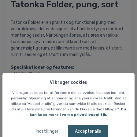
Tatonka Folder, pung, sort
Tatonka Folder er en praktisk og funktionel pung med
velcrolukning, der er designet til at holde styr på dine kort,
mønter og sedler. Når pungen åbnes, afsløres en række
funktioner: syv mindre rum til kreditkort, et
gennemsigtigt rum, et lille møntrum med lynlås, et stort
rum til sedler og et stort rum med lynlås.
Specifikationer og features:
- Mål: 9 x 12 x 2 cm
- Vægt: 65 g
Vi bruger cookies
- Materiale: T-Rain Rip
Vi bruger cookies for at forbedre din oplevelse, tilpasse indhold,
- Lynlåslomme
personlig tilpasning af annoncer og analysere vores trafik. Ved at
- Forskellige rum
klikke på "Accepter alle" giver du samtykke til alle cookies. Ønsker
- Velcrolukning
du at justere dine præferencer, kan du klikke på "Indstillinger".
Du
- Passer til ID-kort
kan læse mere i vores privatlivspolitik.
- Møntrum indvendigt
- Gennemsigtigt vindue
Indstillinger
Accepter alle